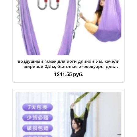
воздушный гамак для йоги длиной 5 м, качели
шириной 2,8 м, бытовые аксессуары для
помещений, фиксированная веревочная
1241.55 руб.
подвесная ткань для студии йоги