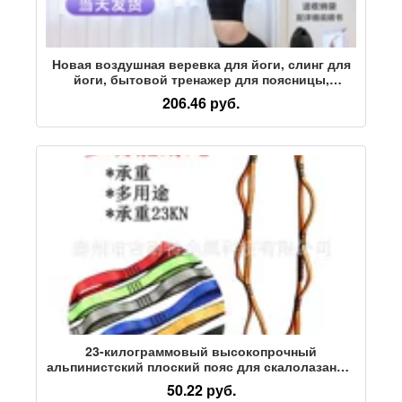
Новая воздушная веревка для йоги, слинг для
йоги, бытовой тренажер для поясницы,
вспомогательный гамак для растяжки, стойка
206.46 руб.
на руках, веревка для йоги
23-килограммовый высокопрочный
альпинистский плоский пояс для скалолазания,
высотная йога, веревка из хризантем, пояс для
50.22 руб.
растяжки йоги, гамак, плоский пояс