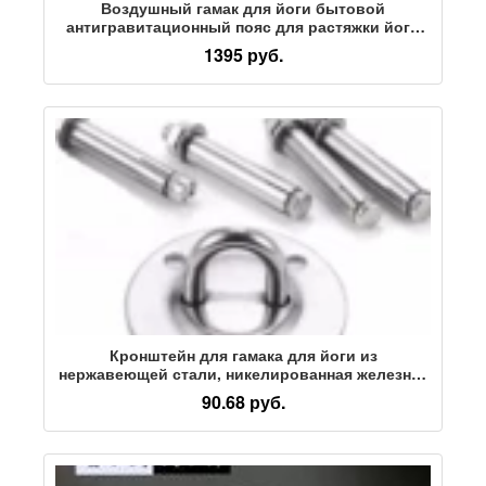
Воздушный гамак для йоги бытовой
антигравитационный пояс для растяжки йоги
подвесной микроэластичный слинг-строп для
1395 руб.
студии йоги
Кронштейн для гамака для йоги из
нержавеющей стали, никелированная железная
фиксированная пластина, поворотный крюк,
90.68 руб.
несущие аксессуары