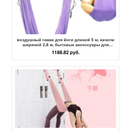
воздушный гамак для йоги длиной 5 м, качели
шириной 2,8 м, бытовые аксессуары для
помещений, фиксированная веревочная
1188.82 руб.
подвесная ткань для студии йоги