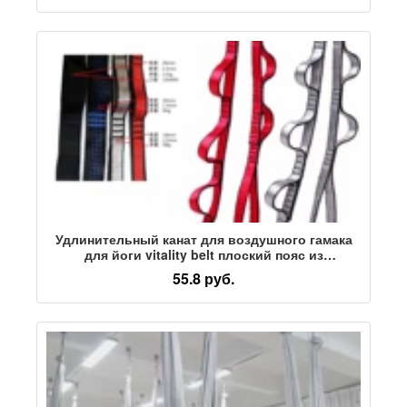
Удлинительный канат для воздушного гамака
для йоги vitality belt плоский пояс из
высокопрочной полиэфирной ленты
55.8 руб.
удлинительный ремень страховочный канат из
хризантемы