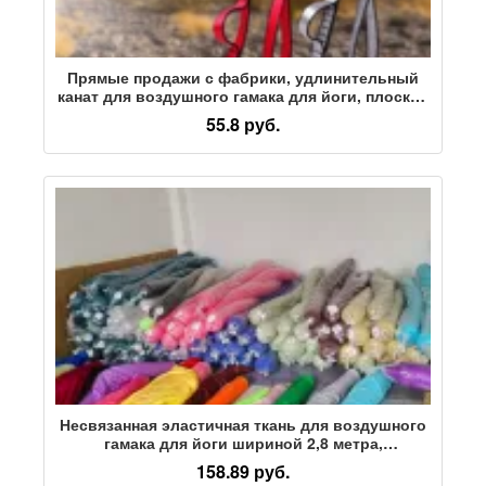
Прямые продажи с фабрики, удлинительный
канат для воздушного гамака для йоги, плоский
ремень, удлинительный ремень из
55.8 руб.
высокопрочного полиэстера, страховочный
канат, веревка из хризантемы
Несвязанная эластичная ткань для воздушного
гамака для йоги шириной 2,8 метра,
антигравитационная ткань для воздушной йоги,
158.89 руб.
качели для йоги