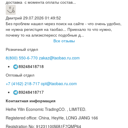
доставка с момента оплаты состав...
Дмитрий
29.07.2026 01:49:52
Без проблем нашел через поиск на сайте - что очень удобно,
не нужна регистция на таобао... Приехало то что нужно,
почему то на алиэкспересс подобные д...
Все отзывы
Розничный отдел
8(800)
550-6-770
zakaz@taobao.ru.com
89248418718
Оптовый отдел
+7 (4162)
218-717
opt@taobao.ru.com
89248418717
Контактная информация
Heihe Yilin Economic TradingCO. , LIMITED.
Registered office: China, HeyHe, LONG JIANG 166
Registration No: 91231100MA1F7QMP64