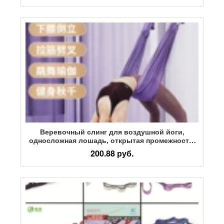
Веревочный слинг для воздушной йоги,
односложная лошадь, открытая промежность,
пресс для ног, растяжка, вспомогательный
200.88 руб.
гамак, наклониться, перевернутая веревка, пояс
для йоги ниже пояса