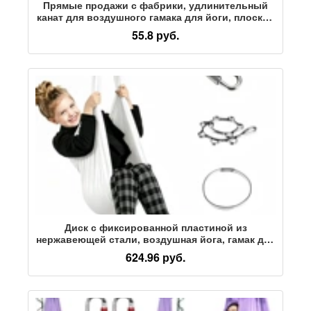
Прямые продажи с фабрики, удлинительный
канат для воздушного гамака для йоги, плоский
ремень, удлинительный ремень из
55.8 руб.
высокопрочного полиэстера, страховочный
канат, веревка из хризантемы
Диск с фиксированной пластиной из
нержавеющей стали, воздушная йога, гамак для
йоги, мешок с песком, подвесной стул, крюк,
624.96 руб.
несущий фиксированную круглую подвесную
пластину