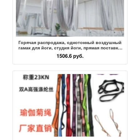
Горячая распродажа, однотонный воздушный
гамак для йоги, студия йоги, прямая поставка,
антигравитационный микроэластичный
1506.6 руб.
цельный комплект ткани без сращивания