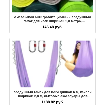
Амазонский антигравитационный воздушный
гамак для йоги шириной 2,8 метра,
коммерческое представление на большой
146.48 руб.
высоте, атласный танец, целый кусок ткани
воздушный гамак для йоги длиной 5 м, качели
шириной 2,8 м, бытовые аксессуары для
помещений, фиксированная веревочная
1188.82 руб.
подвесная ткань для студии йоги