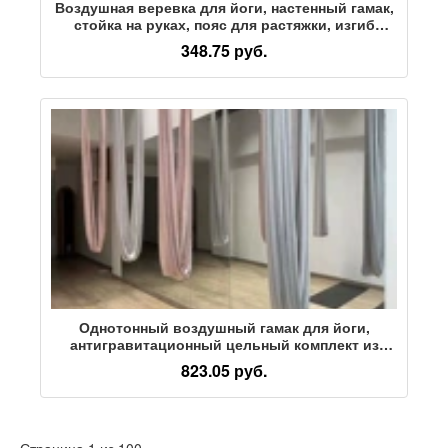
Воздушная веревка для йоги, настенный гамак,
стойка на руках, пояс для растяжки, изгиб
спины, тренажер для поясницы,
348.75 руб.
вспомогательные инструменты,
принадлежности, хозяйственное кольцо
Однотонный воздушный гамак для йоги,
антигравитационный цельный комплект из
микроэластичной ткани без сращивания,
823.05 руб.
прямые поставки из-за границы для студии
йоги
Страница 1 из 100