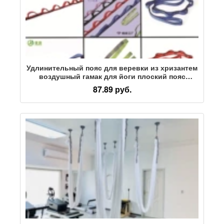
Удлинительный пояс для веревки из хризантем
воздушный гамак для йоги плоский пояс
веревочный пояс из хризантем плоский пояс
87.89 руб.
скалолазание альпинизм плоский пояс
трансграничная оптовая торговля