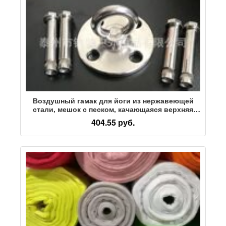
Воздушный гамак для йоги из нержавеющей
стали, мешок с песком, качающаяся верхняя
пряжка, подвесной крюк для стула, несущая
404.55 руб.
круглая фиксированная пластина