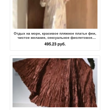
Отдых на море, красивое пляжное платье феи,
чистое желание, сексуальное фиолетовое
платье на подтяжках с цветочным рисунком,
495.23 руб.
женская юбка для мытья посуды