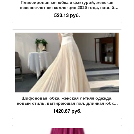
Плиссированная юбка с фактурой, женская
весенне-летняя коллекция 2025 года, новый
стиль, длинная юбка с широкими бретелями,
523.13 руб.
простая плиссированная юбка с отложным
воротником
Шифоновая юбка, женская летняя одежда,
новый стиль, вытирающая пол, длинная юбка-
качель, закрывающая трапециевидную
1420.67 руб.
плиссированную юбку