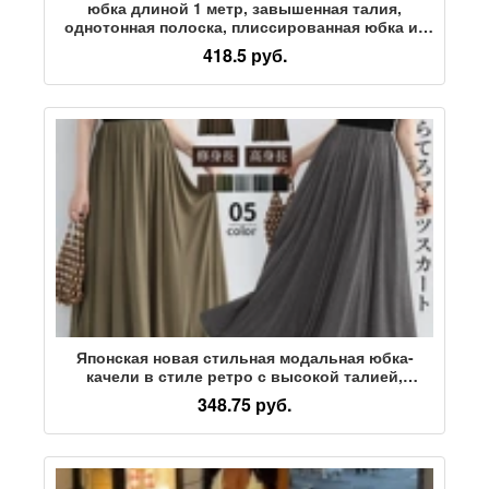
юбка длиной 1 метр, завышенная талия,
однотонная полоска, плиссированная юбка из
перламутрового атласа, большие размеры,
418.5 руб.
юбка-трапеция в складку, длина до половины
100 см
Японская новая стильная модальная юбка-
качели в стиле ретро с высокой талией,
плиссированная юбка, женская летняя
348.75 руб.
свободная драповая юбка-стрейч