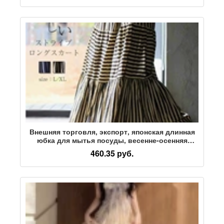
Внешняя торговля, экспорт, японская длинная
юбка для мытья посуды, весенне-осенняя
свободная юбка в полоску большого размера,
460.35 руб.
плиссированная юбка-трапеция с широкими
размахами