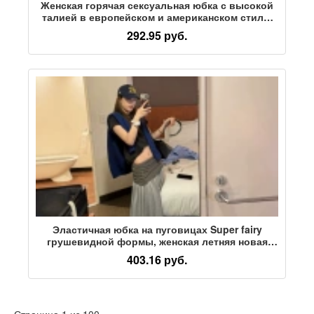
Женская горячая сексуальная юбка с высокой
талией в европейском и американском стиле,
женская длинная юбка с открытой спиной
292.95 руб.
спереди, платье с длинной юбкой
Эластичная юбка на пуговицах Super fairy
грушевидной формы, женская летняя новая
юбка средней длины с завышенной талией,
403.16 руб.
тонкая драпировка, универсальная длинная
юбка с вытиранием
Страница 1 из 100