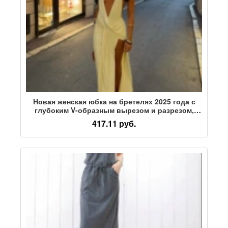
Новая женская юбка на бретелях 2025 года с
глубоким V-образным вырезом и разрезом,
модная цельная длинная юбка на бретелях с
417.11 руб.
перекрестной каймой, сексуальная Европа и
Соединенные Штаты