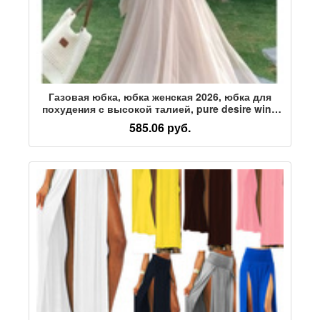
Газовая юбка, юбка женская 2026, юбка для
похудения с высокой талией, pure desire wind
super fairy, сетчатая юбка трапециевидной
585.06 руб.
формы