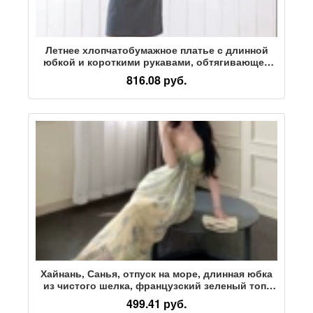
Летнее хлопчатобумажное платье с длинной
юбкой и короткими рукавами, обтягивающее
талию, литературный темперамент, узкая юбка,
816.08 руб.
спортивное платье с короткими рукавами
Хайнань, Санья, отпуск на море, длинная юбка
из чистого шелка, французский зеленый топ-
тюбик с принтом, платье на подтяжках, женщина
499.41 руб.
моет пол