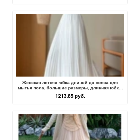
платье source factory, не свисающее
Женская летняя юбка длиной до пояса для
мытья пола, большие размеры, длинная юбка,
прикрывающая плиссированная юбка а-
1213.65 руб.
силуэта