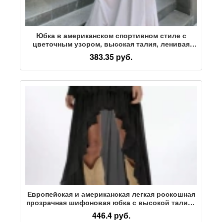
Юбка в американском спортивном стиле с
цветочным узором, высокая талия, ленивая
улица, чистое желание подметать пол,
383.35 руб.
эластичная пышная длинная юбка,
индивидуальность
Европейская и американская легкая роскошная
прозрачная шифоновая юбка с высокой талией
и оборками, нерегулярная многослойная
446.4 руб.
длинная юбка в стиле "hot girl"