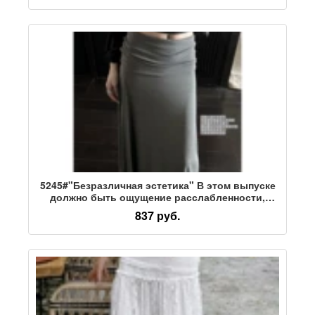
5245#"Безразличная эстетика" В этом выпуске
должно быть ощущение расслабленности,
завышенная талия, широкая юбка, мытье пола,
837 руб.
длинная юбка, лето