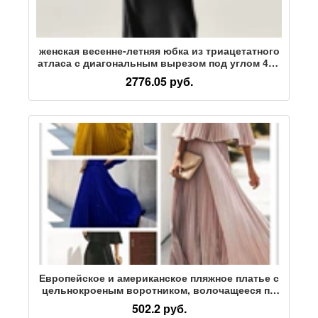
женская весенне-летняя юбка из триацетатного
атласа с диагональным вырезом под углом 45°,
импортированная из Японии, трапециевидная
2776.05 руб.
длинная юбка рыбий хвост с завышенной
талией
Европейское и американское пляжное платье с
цельнокроеным воротником, волочащееся по
полу, длинная юбка королевского синего цвета,
502.2 руб.
темпераментное элегантное приталенное