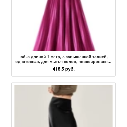
юбка длиной 1 метр, с завышенной талией,
однотонная, для мытья полов, плиссированная
юбка из перламутрового атласа длиной до
418.5 руб.
щиколоток, юбка А-силуэта большого размера,
новый стиль 1m2025