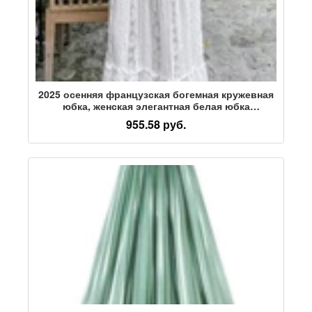
2025 осенняя французская богемная кружевная
юбка, женская элегантная белая юбка
трапециевидной формы с вытиранием,
955.58 руб.
длинная юбка, женская