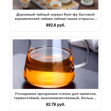
Дорожный чайный сервиз Кунг-фу бытовой
керамический чайник чайная чашка открытый
портативный чайный поднос ежегодная
892.8 руб.
встреча бизнес-сувенир
Утолщенное прозрачное стекло для чаепития,
термостойкий, высококачественный, большой
и маленький прозрачный чай, чашка Хайгун,
62.78 руб.
протекающий чай, чай с высоким содержанием
боросиликата, влагозащищенный чайник