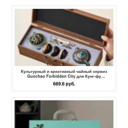
Культурный и креативный чайный сервиз
Guochao Forbidden City для Кунг-фу
Подарочная коробка Сувениры для
669.6 руб.
иностранцев, клиентов и сотрудников
Практические сувениры