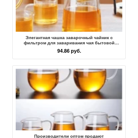
Элегантная чашка заварочный чайник с
фильтром для заваривания чая бытовой
заварочный чайник чайный сервиз с
94.86 руб.
разделением одним ключом чайный фильтр
стеклянная чайная чашка
Производители оптом продают