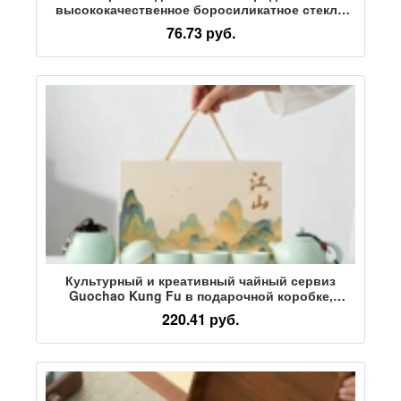
высококачественное боросиликатное стекло
fair cup из термостойкого стеклянного чайного
76.73 руб.
диспенсера large tea sea Douyin прямая
поставка по электронной коммерции
Культурный и креативный чайный сервиз
Guochao Kung Fu в подарочной коробке,
керамический чайник и четыре чашки,
220.41 руб.
фестиваль середины осени с логотипом
ручной работы