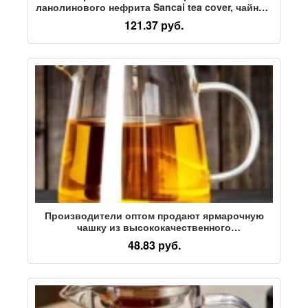
ланолинового нефрита Sancai tea cover, чайный
сервиз Кунг-фу, чайная чаша, чаша для чая,
121.37 руб.
негорячая чайная чашка оптом
Производители оптом продают ярмарочную
чашку из высококачественного
боросиликатного стекла с термостойким чаем,
48.83 руб.
диспенсер для морского чая, термостойкий
чайный сервиз Кунг-фу, прямая ярмарочная
чашка