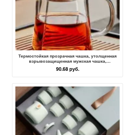
Термостойкая прозрачная чашка, утолщенная
взрывозащищенная мужская чашка,
разделитель чая, чайная чашка с фильтром для
90.68 руб.
разделения чая и воды, чайный набор Кунг-фу