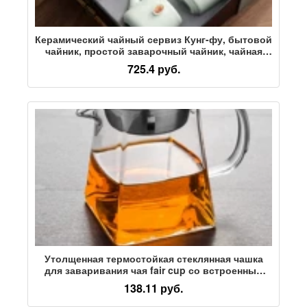
Керамический чайный сервиз Кунг-фу, бытовой
чайник, простой заварочный чайник, чайная
чашка, портативный чайный сервиз для
725.4 руб.
путешествий на открытом воздухе, подарочная
коробка
Утолщенная термостойкая стеклянная чашка
для заваривания чая fair cup со встроенным
фильтром, небольшой дозатор зеленого
138.11 руб.
цитрусового чая, чайник с защитой от ожогов,
большая емкость