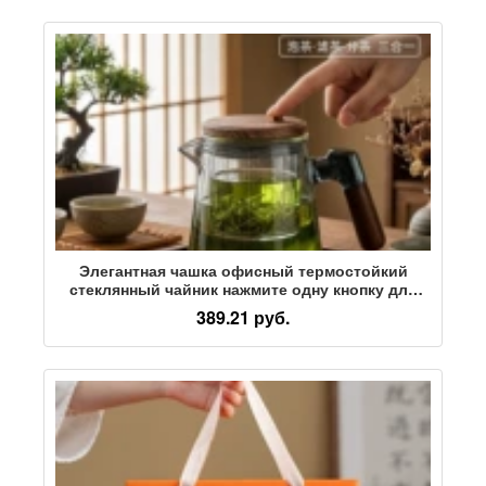
Элегантная чашка офисный термостойкий
стеклянный чайник нажмите одну кнопку для
разделения чая и воды чашка чайный сервиз
389.21 руб.
новый китайский стиль