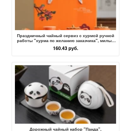
Праздничный чайный сервиз с хурмой ручной
работы "хурма по желанию заказчика", милый
креативный и практичный набор праздничных
160.43 руб.
сувениров для свадебных мероприятий
Дорожный чайный набор "Панда",