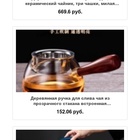
керамический чайник, три чашки, милая
портативная чашка "Куайке", чашка для чая с
669.6 руб.
фильтром, бизнес-подарок на открытом
воздухе
Деревянная ручка для слива чая из
прозрачного стакана встроенная
теплоизоляционная стеклянная мужская чашка
152.06 руб.
с утолщенным разделителем чая боковая ручка
для разделения чая и воды чайный сервиз