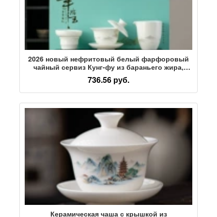
2026 новый нефритовый белый фарфоровый
чайный сервиз Кунг-фу из бараньего жира,
подарочная коробка, керамический набор для
736.56 руб.
отправки старейшинам подарков ручной
работы высокого класса
Керамическая чаша с крышкой из