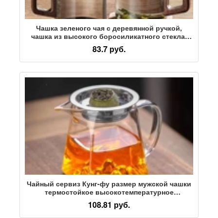
Чашка зеленого чая с деревянной ручкой,
чашка из высокого боросиликатного стекла,
мужская офисная чайная церемония, чашка чая
83.7 руб.
с ручкой из орехового стекла
Чайный сервиз Кунг-фу размер мужской чашки
термостойкое высокотемпературное
боросиликатное стекло утолщенная прозрачная
108.81 руб.
чашка для чая сливной фильтр диспенсер для
чая