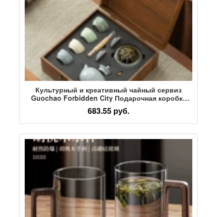
Культурный и креативный чайный сервиз
Guochao Forbidden City Подарочная коробка
для отправки клиентам памятных подарков
683.55 руб.
Деловые практичные подарки ручной работы с
напечатанным логотипом