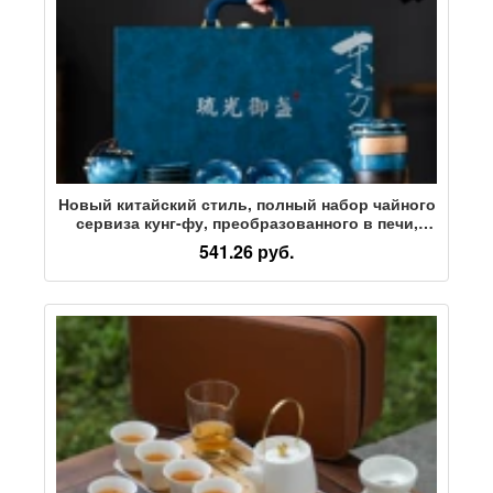
Новый китайский стиль, полный набор чайного
сервиза кунг-фу, преобразованного в печи,
подарочная коробка, полный набор подарков,
541.26 руб.
высококачественные бизнес-сувениры с
индивидуальным логотипом