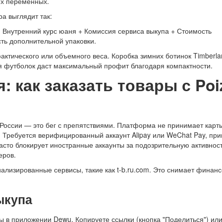
их переменных.
а выглядит так:
× Внутренний курс юаня + Комиссия сервиса выкупа + Стоимость
сть дополнительной упаковки.
ктического или объемного веса. Коробка зимних ботинок Timberla
тия футболок даст максимальный профит благодаря компактности.
 как заказать товары с Poi
 России — это бег с препятствиями. Платформа не принимает карт
. Требуется верифицированный аккаунт Alipay или WeChat Pay, пр
часто блокирует иностранные аккаунты за подозрительную активност
еров.
ализированные сервисы, такие как t-b.ru.com. Это снимает финан
ыкупа
 в приложении Dewu. Копируете ссылки (кнопка "Поделиться") ил