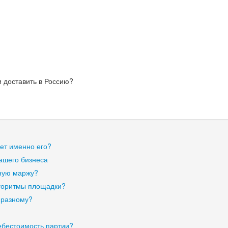
и доставить в Россию?
ает именно его?
ашего бизнеса
ную маржу?
лгоритмы площадки?
-разному?
ебестоимость партии?