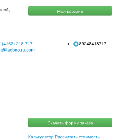
дной,
Моя корзина
 (4162)
218-717
89248418717
pt@taobao.ru.com
Скачать форму заказа
Калькулятор
Рассчитать стоимость