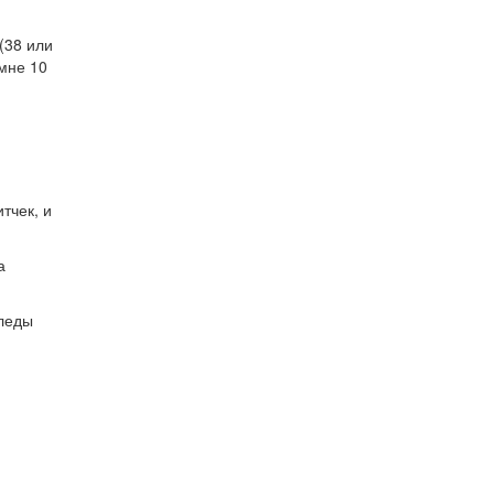
(38 или
мне 10
тчек, и
а
следы