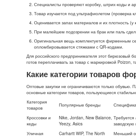
Специалисты проверяют коробку, штрих-коды и ар
Товар изучается под ультрафиолетом (проверка кл
Оценивается запах материалов и их плотность (у 
При малейшем подозрении на брак или паль сделк
Оригинальная вещь комплектуется фирменным се
опломбировывается стяжками с QR-кодами.
Для российского предпринимателя этот бирюзовый бо
готов переплачивать за товар с маркировкой Poizon, т
Какие категории товаров ф
Оптовые закупки не ограничиваются только обувью. 
основные категории товаров, пользующиеся стабильн
Категория
Популярные бренды
Специфика
товаров
Кроссовки и
Nike, Jordan, New Balance,
Требуется 
кеды
Yeezy, Asics
заводскую 
Уличная
Carhartt WIP, The North
Меньший о