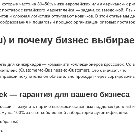
, которые часто на 30–50% ниже европейских или американских ри
 поставок с китайского маркетплейса — задача со звездочкой. Язы
тов и сложная логистика отпугивают новичков. В этой статье мы д
ообразования и пошаговый процесс организации оптовых поставок
u) и почему бизнес выбирае
еть для сникерхедов — комьюнити коллекционеров кроссовок. Со
плейс (Customer-to-Business-to-Customer). Это означает, что
тправкой покупателю он обязательно проходит через сортировочн
ck — гарантия для вашего бизнеса
оссии — закупить партию высококачественных подделок (реплик) и
лему на 100% за счет собственной лаборатории аутентификации.
 образом:
а.