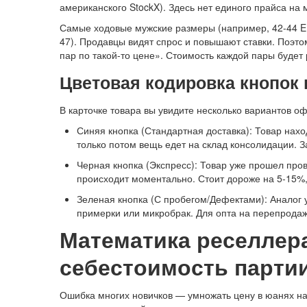
американского StockX). Здесь нет единого прайса на
Самые ходовые мужские размеры (например, 42-44 EU
47). Продавцы видят спрос и повышают ставки. Поэт
пар по такой-то цене». Стоимость каждой пары будет
Цветовая кодировка кнопок 
В карточке товара вы увидите несколько вариантов о
Синяя кнопка (Стандартная доставка): Товар наход
только потом вещь едет на склад консолидации. З
Черная кнопка (Экспресс): Товар уже прошел пров
происходит моментально. Стоит дороже на 5-15%,
Зеленая кнопка (С пробегом/Дефектами): Аналог 
примерки или микробрак. Для опта на перепродажу
Математика реселлера
себестоимость парти
Ошибка многих новичков — умножать цену в юанях на 