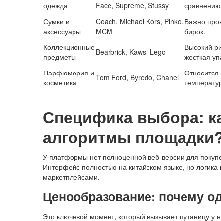
одежда
Face, Supreme, Stussy
сравнению 
Сумки и
Coach, Michael Kors, Pinko,
Важно про
аксессуары
MCM
бирок.
Коллекционные
Высокий ри
Bearbrick, Kaws, Lego
предметы
жесткая уп
Парфюмерия и
Относится 
Tom Ford, Byredo, Chanel
косметика
температур
Специфика выбора: ка
алгоритмы площадки
У платформы нет полноценной веб-версии для покупо
Интерфейс полностью на китайском языке, но логика 
маркетплейсами.
Ценообразование: почему од
Это ключевой момент, который вызывает путаницу у 