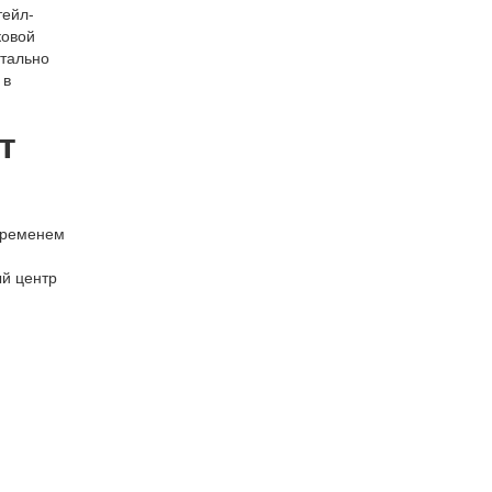
тейл-
ковой
етально
 в
т
 временем
ый центр