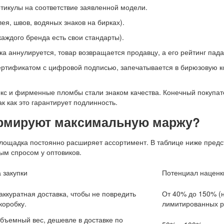
тикулы на соответствие заявленной модели.
ея, швов, водяных знаков на бирках).
каждого бренда есть свои стандарты).
а аннулируется, товар возвращается продавцу, а его рейтинг пада
ртификатом с цифровой подписью, запечатывается в бирюзовую к
кс и фирменные пломбы стали знаком качества. Конечный покупат
ак как это гарантирует подлинность.
ормируют максимальную маржу?
Площадка постоянно расширяет ассортимент. В таблице ниже пред
ым спросом у оптовиков.
 закупки
Потенциал наценк
аккуратная доставка, чтобы не повредить
От 40% до 150% (
коробку.
лимитированных р
бъемный вес, дешевле в доставке по