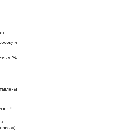
ет.
оробку и
ель в РФ
ставлены
и в РФ
на
елизах)