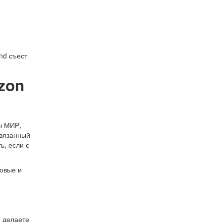
nd съест
zon
ы МИР,
ивязанный
ь, если с
совые и
и делаете