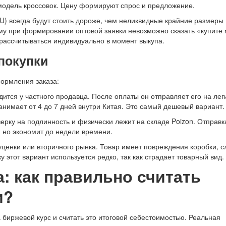
 модель кроссовок. Цену формируют спрос и предложение.
) всегда будут стоить дороже, чем неликвидные крайние размеры 
ому при формировании оптовой заявки невозможно сказать «купите 
 рассчитываться индивидуально в момент выкупа.
покупки
формления заказа:
ится у частного продавца. После оплаты он отправляет его на леги
анимает от 4 до 7 дней внутри Китая. Это самый дешевый вариант.
ерку на подлинность и физически лежит на складе Poizon. Отправк
 но экономит до недели времени.
уценки или вторичного рынка. Товар имеет повреждения коробки, 
 этот вариант используется редко, так как страдает товарный вид.
: как правильно считать
и?
биржевой курс и считать это итоговой себестоимостью. Реальная