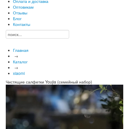
Оплата и доставка
Оптовикам
Отзывы
Блог
Контакты
Главная
→
Каталог
→
xiaomi
Чистящие салфетки Youjia (семейный набор)