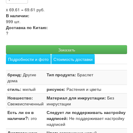
x
69.61
=
69.61
руб.
В наличии:
999
шт.
Доставка по Китаю:
?
Заказать
Подробности и фото
Стоимость доставки
бренд:
Другие
Тип продукта:
Браслет
дома
стиль:
милый
рисунок:
Растения и цветы
Новшество:
Материал для инкрустации:
Без
Свежеиспеченный
инкрустации
Есть ли он в
Следует ли поддерживать настройку
наличии?:
это
надписей:
Не поддерживает настройку
надписей
Диапазон цен:
Цвет:
совершенно новый