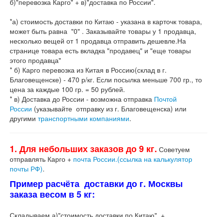
б)"перевозка Карго" + в)"доставка по России".
*а) стоимость доставки по Китаю - указана в карточк товара,
может быть равна "0" . Заказывайте товары у 1 продавца,
несколько вещей от 1 продавца отправить дешевле.На
странице товара есть вкладка "продавец" и "еще товары
этого продавца"
* б) Карго перевозка из Китая в Россию(склад в г.
Благовещенске) - 470 р/кг. Если посылка меньше 700 гр., то
цена за каждые 100 гр. = 50 рублей.
* в) Доставка до России - возможна отправка
Почтой
России
(указывайте отправку из г. Благовещенска) или
другими
транспортными компаниями
.
1. Для небольших заказов до 9 кг.
Советуем
отправлять Карго +
почта России.(ссылка на калькулятор
почты РФ)
.
Пример расчёта доставки до г. Москвы
заказа весом в 5 кг:
Складываем а)"стоимость доставки по Китаю" +