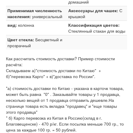
домашний
Применимая численность
Аксессуары для чашек:
С
населения:
универсальный
крышкой
вид:
колонна
Классификация цветов:
Стеклянный стакан для воды
Цвет стекла:
Бесцветный и
прозрачный
Как рассчитать стоимость доставки? Пример стоимости
расчёта:
Складываем а)"стоимость доставки по Китаю" +
б)"перевозка Карго" + в)"доставка по России".
*а) стоимость доставки по Китаю - указана в карточк товара,
может быть равна "0" . Заказывайте товары у 1 продавца,
несколько вещей от 1 продавца отправить дешевле.На
странице товара есть вкладка "продавец" и "еще товары
этого продавца"
* б) Карго перевозка из Китая в Россию(склад в г.
Благовещенске) - 470 р/кг. Если посылка меньше 700 гр., то
цена за каждые 100 гр. = 50 рублей.