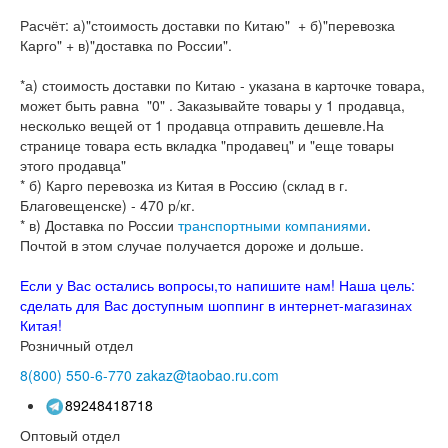
Расчёт: а)"стоимость доставки по Китаю" + б)"перевозка
Карго" + в)"доставка по России".
*а) стоимость доставки по Китаю - указана в карточке товара,
может быть равна "0" . Заказывайте товары у 1 продавца,
несколько вещей от 1 продавца отправить дешевле.На
странице товара есть вкладка "продавец" и "еще товары
этого продавца"
* б) Карго перевозка из Китая в Россию (склад в г.
Благовещенске) - 470 р/кг.
* в) Доставка по России
транспортными компаниями
.
Почтой в этом случае получается дороже и дольше.
Если у Вас остались вопросы,то напишите нам! Наша цель:
сделать для Вас доступным шоппинг в интернет-магазинах
Китая!
Розничный отдел
8(800)
550-6-770
zakaz@taobao.ru.com
89248418718
Оптовый отдел