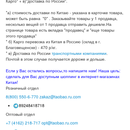
Карго" + в)"доставка по России".
*а) стоимость доставки по Китаю - указана в карточке товара,
может быть равна "0" . Заказывайте товары у 1 продавца,
несколько вещей от 1 продавца отправить дешевле.На
странице товара есть вкладка "продавец" и "еще товары
этого продавца"
* б) Карго перевозка из Китая в Россию (склад в г.
Благовещенске) - 470 р/кг.
* в) Доставка по России
транспортными компаниями
.
Почтой в этом случае получается дороже и дольше.
Если у Вас остались вопросы,то напишите нам! Наша цель:
сделать для Вас доступным шоппинг в интернет-магазинах
Китая!
Розничный отдел
8(800)
550-6-770
zakaz@taobao.ru.com
89248418718
Оптовый отдел
+7 (4162)
218-717
opt@taobao.ru.com