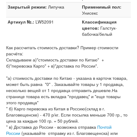
Закрытый режим:
Липучка
Применимый пол:
Унисекс
Артикул №.:
LW52091
Классификация
цветов:
Галстук-
бабочка/белый
Как рассчитать стоимость доставки? Пример стоимости
расчёта:
Складываем а)"стоимость доставки по Китаю" +
б)"перевозка Карго" + в)"доставка по России".
*а) стоимость доставки по Китаю - указана в карточк товара,
может быть равна "0" . Заказывайте товары у 1 продавца,
несколько вещей от 1 продавца отправить дешевле.На
странице товара есть вкладка "продавец" и "еще товары
этого продавца"
* б) Карго перевозка из Китая в Россию(склад в г.
Благовещенске) - 470 р/кг. Если посылка меньше 700 гр., то
цена за каждые 100 гр. = 50 рублей.
* в) Доставка до России - возможна отправка
Почтой
России
(указывайте отправку из г. Благовещенска) или