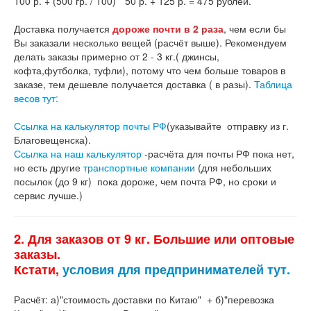
100 р. + (500 гр. / 100) * 50 р. + 125 р. = 475 рублей.
Доставка получается
дороже почти в 2 раза
, чем если бы
Вы заказали несколько вещей (расчёт выше). Рекомендуем
делать заказы примерно от 2 - 3 кг.( джинсы,
кофта,футболка, туфли), потому что чем больше товаров в
заказе, тем дешевле получается доставка ( в разы).
Таблица
весов тут:
Ссылка на калькулятор почты РФ
(указывайте отправку из г.
Благовещенска).
Ссылка на наш калькулятор
-расчёта для почты РФ пока нет,
но есть другие
транспортные компании
(для небольших
посылок (до 9 кг) пока дороже, чем почта РФ, но сроки и
сервис лучше.)
2. Для заказов от 9 кг. Большие или оптовые
заказы.
Кстати,
условия для предпринимателей тут.
Расчёт: а)"стоимость доставки по Китаю" + б)"перевозка