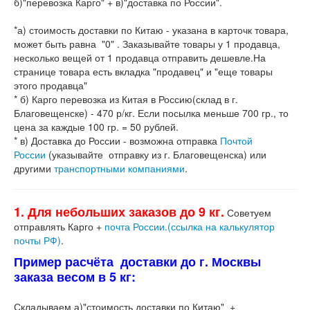
б)"перевозка Карго" + в)"доставка по России".
*а) стоимость доставки по Китаю - указана в карточк товара,
может быть равна "0" . Заказывайте товары у 1 продавца,
несколько вещей от 1 продавца отправить дешевле.На
странице товара есть вкладка "продавец" и "еще товары
этого продавца"
* б) Карго перевозка из Китая в Россию(склад в г.
Благовещенске) - 470 р/кг. Если посылка меньше 700 гр., то
цена за каждые 100 гр. = 50 рублей.
* в) Доставка до России - возможна отправка
Почтой
России
(указывайте отправку из г. Благовещенска) или
другими
транспортными компаниями
.
1. Для небольших заказов до 9 кг.
Советуем
отправлять Карго +
почта России.(ссылка на калькулятор
почты РФ)
.
Пример расчёта доставки до г. Москвы
заказа весом в 5 кг:
Складываем а)"стоимость доставки по Китаю" +