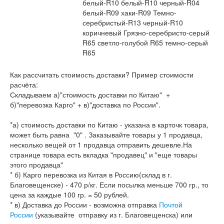
белый-R10 белый-R10 черный-R04
белый-R09 хаки-R09 Темно-
серебристый-R13 черный-R10
коричневый Грязно-серебристо-серый
R65 светло-голубой R65 темно-серый
R65
Как рассчитать стоимость доставки? Пример стоимости
расчёта:
Складываем а)"стоимость доставки по Китаю" +
б)"перевозка Карго" + в)"доставка по России".
*а) стоимость доставки по Китаю - указана в карточк товара,
может быть равна "0" . Заказывайте товары у 1 продавца,
несколько вещей от 1 продавца отправить дешевле.На
странице товара есть вкладка "продавец" и "еще товары
этого продавца"
* б) Карго перевозка из Китая в Россию(склад в г.
Благовещенске) - 470 р/кг. Если посылка меньше 700 гр., то
цена за каждые 100 гр. = 50 рублей.
* в) Доставка до России - возможна отправка
Почтой
России
(указывайте отправку из г. Благовещенска) или