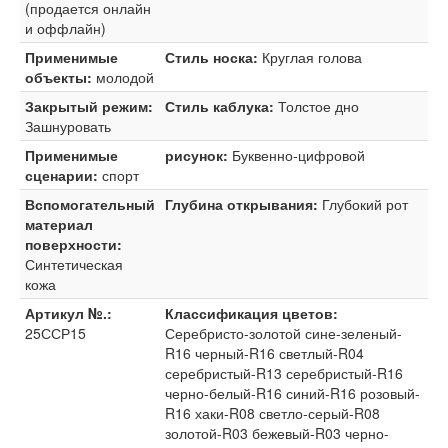
(продается онлайн
и оффлайн)
Применимые
Стиль носка:
Круглая голова
объекты:
молодой
Закрытый режим:
Стиль каблука:
Толстое дно
Зашнуровать
Применимые
рисунок:
Буквенно-цифровой
сценарии:
спорт
Вспомогательный
Глубина открывания:
Глубокий рот
материал
поверхности:
Синтетическая
кожа
Артикул №.:
Классификация цветов:
25ССР15
Серебристо-золотой сине-зеленый-
R16 черный-R16 светлый-R04
серебристый-R13 серебристый-R16
черно-белый-R16 синий-R16 розовый-
R16 хаки-R08 светло-серый-R08
золотой-R03 бежевый-R03 черно-