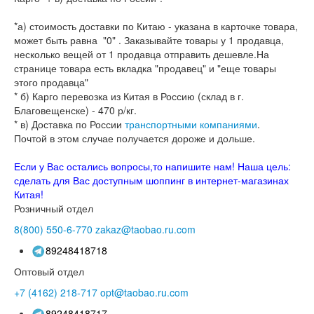
*а) стоимость доставки по Китаю - указана в карточке товара,
может быть равна "0" . Заказывайте товары у 1 продавца,
несколько вещей от 1 продавца отправить дешевле.На
странице товара есть вкладка "продавец" и "еще товары
этого продавца"
* б) Карго перевозка из Китая в Россию (склад в г.
Благовещенске) - 470 р/кг.
* в) Доставка по России
транспортными компаниями
.
Почтой в этом случае получается дороже и дольше.
Если у Вас остались вопросы,то напишите нам! Наша цель:
сделать для Вас доступным шоппинг в интернет-магазинах
Китая!
Розничный отдел
8(800)
550-6-770
zakaz@taobao.ru.com
89248418718
Оптовый отдел
+7 (4162)
218-717
opt@taobao.ru.com
89248418717