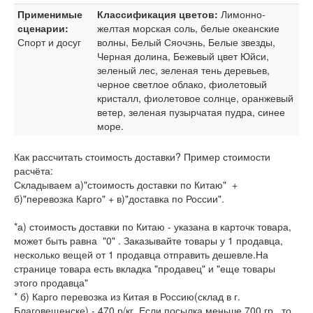
Применимые
Классификация цветов:
Лимонно-
сценарии:
желтая морская соль, белые океанские
Спорт и досуг
волны, Белый Сяочэнь, Белые звезды,
Черная долина, Бежевый цвет Юйси,
зеленый лес, зеленая тень деревьев,
черное светлое облако, фиолетовый
кристалл, фиолетовое солнце, оранжевый
ветер, зеленая пузырчатая пудра, синее
море.
Как рассчитать стоимость доставки? Пример стоимости
расчёта:
Складываем а)"стоимость доставки по Китаю" +
б)"перевозка Карго" + в)"доставка по России".
*а) стоимость доставки по Китаю - указана в карточк товара,
может быть равна "0" . Заказывайте товары у 1 продавца,
несколько вещей от 1 продавца отправить дешевле.На
странице товара есть вкладка "продавец" и "еще товары
этого продавца"
* б) Карго перевозка из Китая в Россию(склад в г.
Благовещенске) - 470 р/кг. Если посылка меньше 700 гр., то