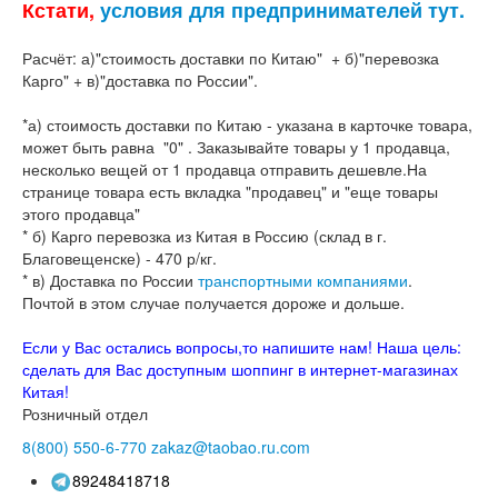
Кстати,
условия для предпринимателей тут.
Расчёт: а)"стоимость доставки по Китаю" + б)"перевозка
Карго" + в)"доставка по России".
*а) стоимость доставки по Китаю - указана в карточке товара,
может быть равна "0" . Заказывайте товары у 1 продавца,
несколько вещей от 1 продавца отправить дешевле.На
странице товара есть вкладка "продавец" и "еще товары
этого продавца"
* б) Карго перевозка из Китая в Россию (склад в г.
Благовещенске) - 470 р/кг.
* в) Доставка по России
транспортными компаниями
.
Почтой в этом случае получается дороже и дольше.
Если у Вас остались вопросы,то напишите нам! Наша цель:
сделать для Вас доступным шоппинг в интернет-магазинах
Китая!
Розничный отдел
8(800)
550-6-770
zakaz@taobao.ru.com
89248418718