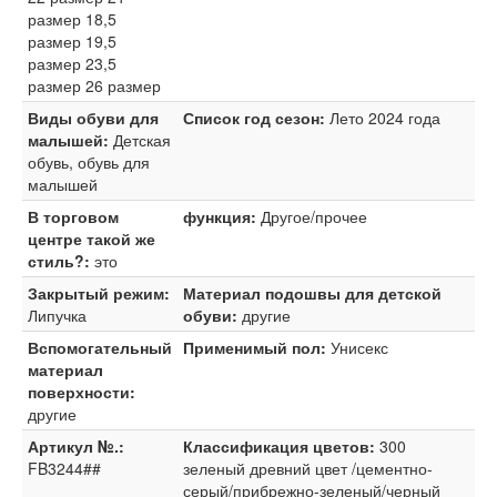
размер 18,5
размер 19,5
размер 23,5
размер 26 размер
Виды обуви для
Список год сезон:
Лето 2024 года
малышей:
Детская
обувь, обувь для
малышей
В торговом
функция:
Другое/прочее
центре такой же
стиль?:
это
Закрытый режим:
Материал подошвы для детской
Липучка
обуви:
другие
Вспомогательный
Применимый пол:
Унисекс
материал
поверхности:
другие
Артикул №.:
Классификация цветов:
300
FB3244##
зеленый древний цвет /цементно-
серый/прибрежно-зеленый/черный