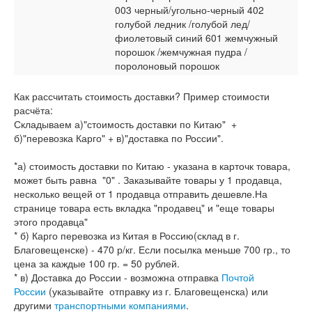
003 черный/угольно-черный 402
голубой ледник /голубой лед/
фиолетовый синий 601 жемчужный
порошок /жемчужная пудра /
поролоновый порошок
Как рассчитать стоимость доставки? Пример стоимости
расчёта:
Складываем а)"стоимость доставки по Китаю" +
б)"перевозка Карго" + в)"доставка по России".
*а) стоимость доставки по Китаю - указана в карточк товара,
может быть равна "0" . Заказывайте товары у 1 продавца,
несколько вещей от 1 продавца отправить дешевле.На
странице товара есть вкладка "продавец" и "еще товары
этого продавца"
* б) Карго перевозка из Китая в Россию(склад в г.
Благовещенске) - 470 р/кг. Если посылка меньше 700 гр., то
цена за каждые 100 гр. = 50 рублей.
* в) Доставка до России - возможна отправка
Почтой
России
(указывайте отправку из г. Благовещенска) или
другими
транспортными компаниями
.