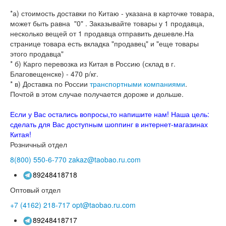
*а) стоимость доставки по Китаю - указана в карточке товара,
может быть равна "0" . Заказывайте товары у 1 продавца,
несколько вещей от 1 продавца отправить дешевле.На
странице товара есть вкладка "продавец" и "еще товары
этого продавца"
* б) Карго перевозка из Китая в Россию (склад в г.
Благовещенске) - 470 р/кг.
* в) Доставка по России
транспортными компаниями
.
Почтой в этом случае получается дороже и дольше.
Если у Вас остались вопросы,то напишите нам! Наша цель:
сделать для Вас доступным шоппинг в интернет-магазинах
Китая!
Розничный отдел
8(800)
550-6-770
zakaz@taobao.ru.com
89248418718
Оптовый отдел
+7 (4162)
218-717
opt@taobao.ru.com
89248418717