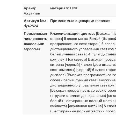
бренд:
материал:
ПВХ
Чжуантин
Артикул №.:
Применимые сценарии:
гостиная
dy42524
Применимая
Классификация цветов:
[Высокая п
численность
сторон] 5 слоев-мечта Белый (бытовой
населения:
прозрачность со всех сторон] 6 слоев
взрослый
дистанционного управления свет компл
белый лунный свет (с 4 пульт дистанц
комплект) [со светом] Высокая прозра
витрина [черный] 4 слоя (дом шкаф-ви
свет комплект) [черный] 6 слоев (гор
дисплея) [Высокая прозрачность со вс
слоев - белый лунный свет (экологиче
дистанционного управления свет комп
[Высокая прозрачность со всех сторон
(игрушки стеллаж для хранения) [со с
белый (шестигранные полный жесткий 
кабинета) [акриловая витрина] 5 сло
(шестигранные полный жесткий проз