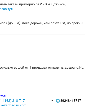
ать заказы примерно от 2 - 3 кг.( джинсы,
есов тут:
лок (до 9 кг) пока дороже, чем почта РФ, но сроки и
 несколько вещей от 1 продавца отправить дешевле.На
тая!
 (4162)
218-717
89248418717
pt@taobao.ru.com