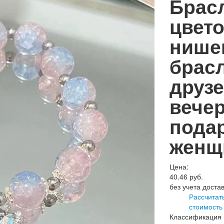
Брасл
цвет
нише
брасл
друзе
вечер
подар
женщ
Цена:
40.46
руб.
без учета доста
Рассчитат
стоимость
Классификация 