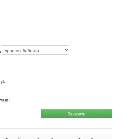
а
уб.
итаю:
Заказать