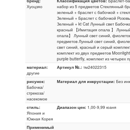
бренд:
Классификация цветов:
Браслет-ба
Хуоцзяо
набор из 5 предметов Стеклянный бра
зеленый + браслет с бабочкой + стек
Зеленый + Браслет с бабочкой Розовы
Зеленый + kt Cat Лунный свет Бабоч
красный 【Имитация опала 】 Лунный
опала】 Лунный свет синий, фиолетов
предметов Лунный свет синий, фиоле
свет синий, красный и серый комплект
комплект из двух предметов Moonlight 
purple butterfly, комплект из четырех
материал:
Артикул №.:
тм24022315
другие
рисунок:
Материал для инкрустации:
Без ин
Бабочка/
стрекоза/
насекомое
стиль:
Диапазон цен:
1,00-9,99 юаня
Япония и
Южная Корея
Применимый