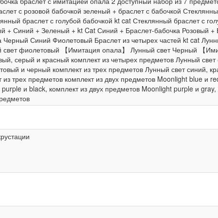
бочка браслет с имитацией опала 2 доступный набор из 7 предмет
слет с розовой бабочкой зеленый + браслет с бабочкой Стеклянны
лянный браслет с голубой бабочкой kt cat Стеклянный браслет с го
й + Синий + Зеленый + kt Cat Синий + Браслет-бабочка Розовый + Б
ка Черный Синий Фиолетовый Браслет из четырех частей kt cat Л
 свет фиолетовый 【Имитация опала】 Лунный свет Черный 【Ими
ый, серый и красный комплект из четырех предметов Лунный свет 
товый и черный комплект из трех предметов Лунный свет синий, к
 из трех предметов комплект из двух предметов Moonlight blue и red
purple и black, комплект из двух предметов Moonlight purple и gray,
 предметов
крустации