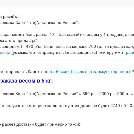
и расчёта:
евозка Карго" + в)"доставка по России".
 товара, может быть равна "0" . Заказывайте товары у 1 продавца, 
ры этого продавца"
говещенске) - 470 р/кг. Если посылка меньше 700 гр., то цена за каж
оссии
(указывайте отправку из г. Благовещенска) или другими
тран
м отправлять Карго +
почта России.(ссылка на калькулятор почты 
аказа весом в 5 кг:
возка Карго" + в)"доставка по России" = 390 р. + 2350 р + 500 р. =
то получается что цена за доставку этих джинсов будет 2740 / 5 * 0,
о расчёт доставки будет примерно такой: