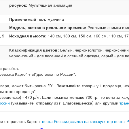
рисунок:
Мультяшная анимация
Применимый пол:
мужчина
Модель, снятая в реальном времени:
Реальные снимки с 
, 9
Исходная высота:
140 см, 130 см, 150 см, 160 см, 110 см, 1
Классификация цветов:
Белый, черно-золотой, черно-синий
черно-синий - для весенней и осенней одежды, серый - для 
и расчёта:
евозка Карго" + в)"доставка по России".
 товара, может быть равна "0" . Заказывайте товары у 1 продавца, 
ры этого продавца"
говещенске) - 470 р/кг. Если посылка меньше 700 гр., то цена за каж
оссии
(указывайте отправку из г. Благовещенска) или другими
тран
м отправлять Карго +
почта России.(ссылка на калькулятор почты 