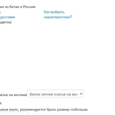
вки из Китая в Россию
ь
Как выбрать
 доставки
характеристики?
цветов:
латье на молнии
а:
ишком мало, рекомендуется брать размер побольше