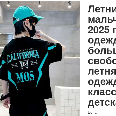
Летн
маль
2025 
одежд
боль
свобо
летн
одеж
класс
детс
Цена: