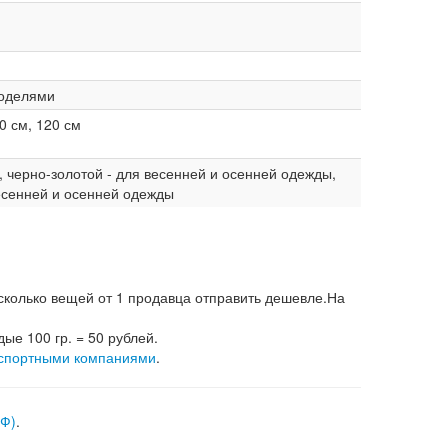
моделями
70 см, 120 см
, черно-золотой - для весенней и осенней одежды,
весенней и осенней одежды
несколько вещей от 1 продавца отправить дешевле.На
дые 100 гр. = 50 рублей.
спортными компаниями
.
РФ)
.