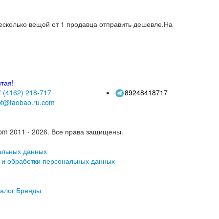
 несколько вещей от 1 продавца отправить дешевле.На
тая!
 (4162)
218-717
89248418717
pt@taobao.ru.com
om 2011 - 2026.
Все права защищены.
альных данных
 и обработки персональных данных
алог
Бренды