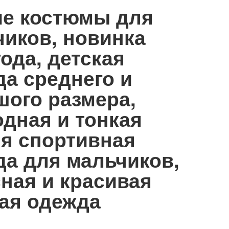
ие костюмы для
чиков, новинка
года, детская
а среднего и
шого размера,
дная и тонкая
яя спортивная
да для мальчиков,
ная и красивая
кая одежда