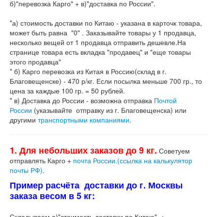
б)"перевозка Карго" + в)"доставка по России".
*а) стоимость доставки по Китаю - указана в карточк товара,
может быть равна "0" . Заказывайте товары у 1 продавца,
несколько вещей от 1 продавца отправить дешевле.На
странице товара есть вкладка "продавец" и "еще товары
этого продавца"
* б) Карго перевозка из Китая в Россию(склад в г.
Благовещенске) - 470 р/кг. Если посылка меньше 700 гр., то
цена за каждые 100 гр. = 50 рублей.
* в) Доставка до России - возможна отправка
Почтой
России
(указывайте отправку из г. Благовещенска) или
другими
транспортными компаниями
.
1. Для небольших заказов до 9 кг.
Советуем
отправлять Карго +
почта России.(ссылка на калькулятор
почты РФ)
.
Пример расчёта доставки до г. Москвы
заказа весом в 5 кг:
Складываем а)"стоимость доставки по Китаю" +