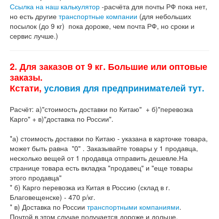
Ссылка на наш калькулятор
-расчёта для почты РФ пока нет,
но есть другие
транспортные компании
(для небольших
посылок (до 9 кг) пока дороже, чем почта РФ, но сроки и
сервис лучше.)
2. Для заказов от 9 кг. Большие или оптовые
заказы.
Кстати,
условия для предпринимателей тут.
Расчёт: а)"стоимость доставки по Китаю" + б)"перевозка
Карго" + в)"доставка по России".
*а) стоимость доставки по Китаю - указана в карточке товара,
может быть равна "0" . Заказывайте товары у 1 продавца,
несколько вещей от 1 продавца отправить дешевле.На
странице товара есть вкладка "продавец" и "еще товары
этого продавца"
* б) Карго перевозка из Китая в Россию (склад в г.
Благовещенске) - 470 р/кг.
* в) Доставка по России
транспортными компаниями
.
Почтой в этом случае получается дороже и дольше.