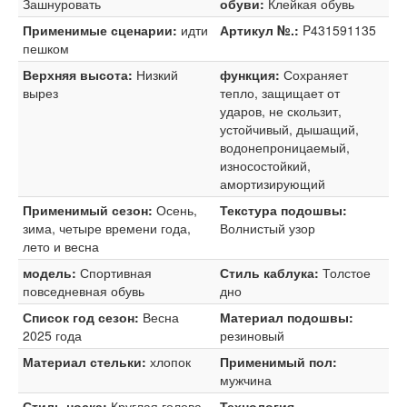
Зашнуровать
обуви:
Клейкая обувь
Применимые сценарии:
идти
Артикул №.:
P431591135
пешком
Верхняя высота:
Низкий
функция:
Сохраняет
вырез
тепло, защищает от
ударов, не скользит,
устойчивый, дышащий,
водонепроницаемый,
износостойкий,
амортизирующий
Применимый сезон:
Осень,
Текстура подошвы:
зима, четыре времени года,
Волнистый узор
лето и весна
модель:
Спортивная
Стиль каблука:
Толстое
повседневная обувь
дно
Список год сезон:
Весна
Материал подошвы:
2025 года
резиновый
Материал стельки:
хлопок
Применимый пол:
мужчина
Стиль носка:
Круглая голова
Технология