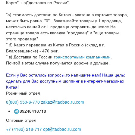
Карго" + в)"доставка по России".
*а) стоимость доставки по Китаю - указана в карточке товара,
может быть равна "0" . Заказывайте товары у 1 продавца,
несколько вещей от 1 продавца отправить дешевле.На
странице товара есть вкладка "продавец" и "еще товары
этого продавца"
* б) Карго перевозка из Китая в Россию (склад в г.
Благовещенске) - 470 р/кг.
* в) Доставка по России
транспортными компаниями
.
Почтой в этом случае получается дороже и дольше.
Если у Вас остались вопросы,то напишите нам! Наша цель:
сделать для Вас доступным шоппинг в интернет-магазинах
Китая!
Розничный отдел
8(800)
550-6-770
zakaz@taobao.ru.com
89248418718
Оптовый отдел
+7 (4162)
218-717
opt@taobao.ru.com