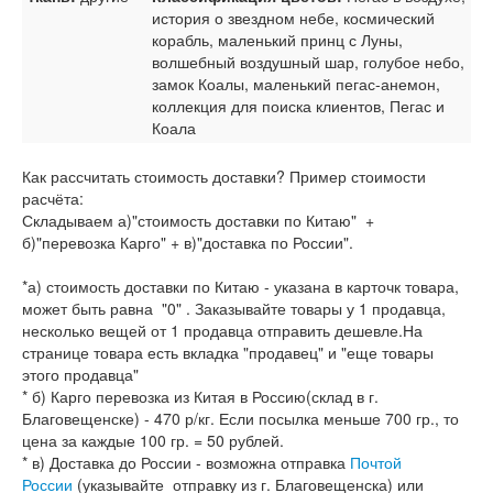
история о звездном небе, космический
корабль, маленький принц с Луны,
волшебный воздушный шар, голубое небо,
замок Коалы, маленький пегас-анемон,
коллекция для поиска клиентов, Пегас и
Коала
Как рассчитать стоимость доставки? Пример стоимости
расчёта:
Складываем а)"стоимость доставки по Китаю" +
б)"перевозка Карго" + в)"доставка по России".
*а) стоимость доставки по Китаю - указана в карточк товара,
может быть равна "0" . Заказывайте товары у 1 продавца,
несколько вещей от 1 продавца отправить дешевле.На
странице товара есть вкладка "продавец" и "еще товары
этого продавца"
* б) Карго перевозка из Китая в Россию(склад в г.
Благовещенске) - 470 р/кг. Если посылка меньше 700 гр., то
цена за каждые 100 гр. = 50 рублей.
* в) Доставка до России - возможна отправка
Почтой
России
(указывайте отправку из г. Благовещенска) или