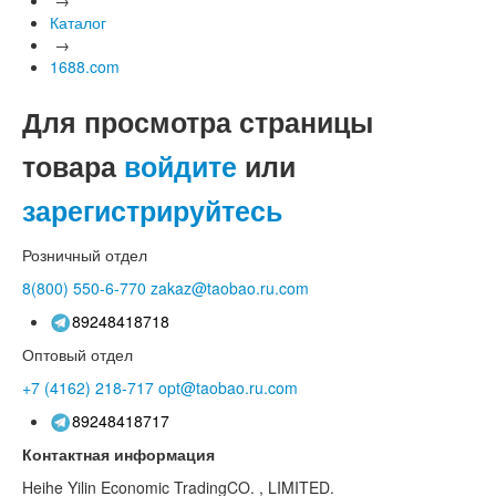
Каталог
→
1688.com
Для просмотра страницы
товара
войдите
или
зарегистрируйтесь
Розничный отдел
8(800)
550-6-770
zakaz@taobao.ru.com
89248418718
Оптовый отдел
+7 (4162)
218-717
opt@taobao.ru.com
89248418717
Контактная информация
Heihe Yilin Economic TradingCO. , LIMITED.