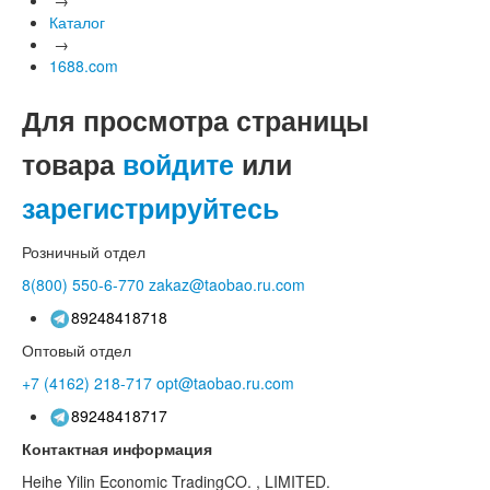
Каталог
→
1688.com
Для просмотра страницы
товара
войдите
или
зарегистрируйтесь
Розничный отдел
8(800)
550-6-770
zakaz@taobao.ru.com
89248418718
Оптовый отдел
+7 (4162)
218-717
opt@taobao.ru.com
89248418717
Контактная информация
Heihe Yilin Economic TradingCO. , LIMITED.