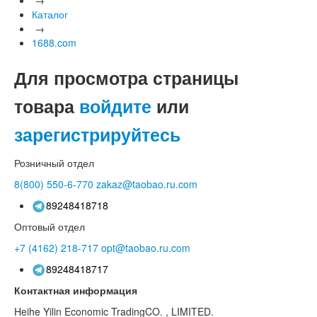
Каталог
→
1688.com
Для просмотра страницы
товара
войдите
или
зарегистрируйтесь
Розничный отдел
8(800)
550-6-770
zakaz@taobao.ru.com
89248418718
Оптовый отдел
+7 (4162)
218-717
opt@taobao.ru.com
89248418717
Контактная информация
Heihe Yilin Economic TradingCO. , LIMITED.