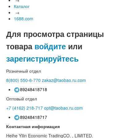
Каталог
→
1688.com
Для просмотра страницы
товара
войдите
или
зарегистрируйтесь
Розничный отдел
8(800)
550-6-770
zakaz@taobao.ru.com
89248418718
Оптовый отдел
+7 (4162)
218-717
opt@taobao.ru.com
89248418717
Контактная информация
Heihe Yilin Economic TradingCO. , LIMITED.