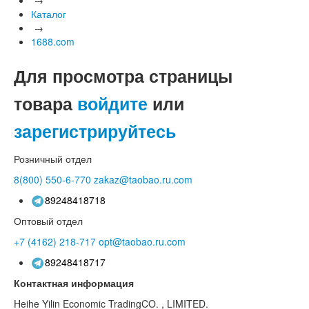
Каталог
→
1688.com
Для просмотра страницы
товара
войдите
или
зарегистрируйтесь
Розничный отдел
8(800)
550-6-770
zakaz@taobao.ru.com
89248418718
Оптовый отдел
+7 (4162)
218-717
opt@taobao.ru.com
89248418717
Контактная информация
Heihe Yilin Economic TradingCO. , LIMITED.