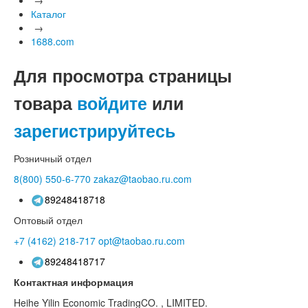
Каталог
→
1688.com
Для просмотра страницы
товара
войдите
или
зарегистрируйтесь
Розничный отдел
8(800)
550-6-770
zakaz@taobao.ru.com
89248418718
Оптовый отдел
+7 (4162)
218-717
opt@taobao.ru.com
89248418717
Контактная информация
Heihe Yilin Economic TradingCO. , LIMITED.