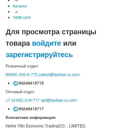
Каталог
→
1688.com
Для просмотра страницы
товара
войдите
или
зарегистрируйтесь
Розничный отдел
8(800)
550-6-770
zakaz@taobao.ru.com
89248418718
Оптовый отдел
+7 (4162)
218-717
opt@taobao.ru.com
89248418717
Контактная информация
Heihe Yilin Economic TradingCO. , LIMITED.