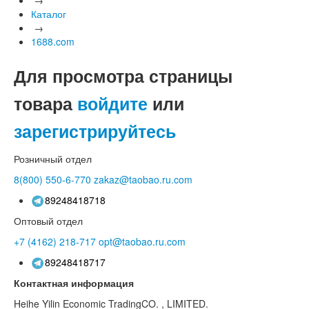
Каталог
→
1688.com
Для просмотра страницы
товара
войдите
или
зарегистрируйтесь
Розничный отдел
8(800)
550-6-770
zakaz@taobao.ru.com
89248418718
Оптовый отдел
+7 (4162)
218-717
opt@taobao.ru.com
89248418717
Контактная информация
Heihe Yilin Economic TradingCO. , LIMITED.