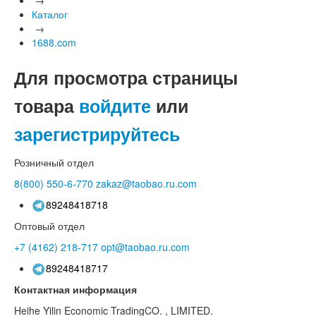
Каталог
→
1688.com
Для просмотра страницы
товара
войдите
или
зарегистрируйтесь
Розничный отдел
8(800)
550-6-770
zakaz@taobao.ru.com
89248418718
Оптовый отдел
+7 (4162)
218-717
opt@taobao.ru.com
89248418717
Контактная информация
Heihe Yilin Economic TradingCO. , LIMITED.