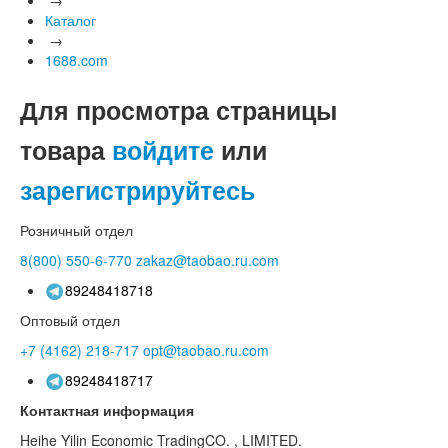
Каталог
→
1688.com
Для просмотра страницы
товара
войдите
или
зарегистрируйтесь
Розничный отдел
8(800)
550-6-770
zakaz@taobao.ru.com
89248418718
Оптовый отдел
+7 (4162)
218-717
opt@taobao.ru.com
89248418717
Контактная информация
Heihe Yilin Economic TradingCO. , LIMITED.