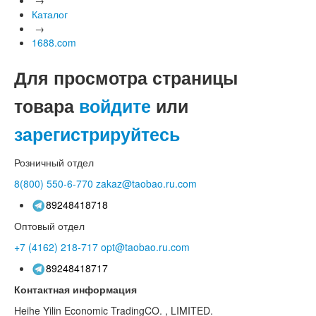
Каталог
→
1688.com
Для просмотра страницы
товара
войдите
или
зарегистрируйтесь
Розничный отдел
8(800)
550-6-770
zakaz@taobao.ru.com
89248418718
Оптовый отдел
+7 (4162)
218-717
opt@taobao.ru.com
89248418717
Контактная информация
Heihe Yilin Economic TradingCO. , LIMITED.