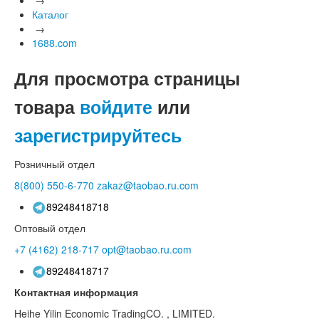
Каталог
→
1688.com
Для просмотра страницы
товара
войдите
или
зарегистрируйтесь
Розничный отдел
8(800)
550-6-770
zakaz@taobao.ru.com
89248418718
Оптовый отдел
+7 (4162)
218-717
opt@taobao.ru.com
89248418717
Контактная информация
Heihe Yilin Economic TradingCO. , LIMITED.