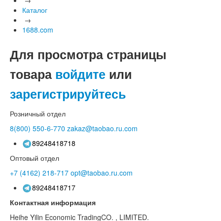
Каталог
→
1688.com
Для просмотра страницы
товара
войдите
или
зарегистрируйтесь
Розничный отдел
8(800)
550-6-770
zakaz@taobao.ru.com
89248418718
Оптовый отдел
+7 (4162)
218-717
opt@taobao.ru.com
89248418717
Контактная информация
Heihe Yilin Economic TradingCO. , LIMITED.