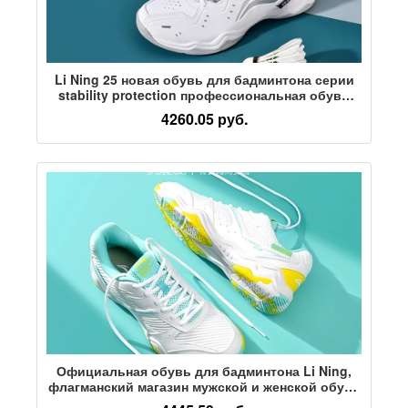
Li Ning 25 новая обувь для бадминтона серии
stability protection профессиональная обувь
для соревнований для мужчин и женщин с
4260.05 руб.
одинаковой спортивной обувью scud
Официальная обувь для бадминтона Li Ning,
флагманский магазин мужской и женской обуви
для бадминтона, официальная аутентичная