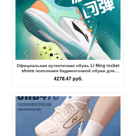
Официальная аутентичная обувь Li Ning rocket
shoes поколения бадминтонной обуви для
мужчин и женщин, новая нескользящая
4278.47 руб.
амортизирующая спортивная обувь для
профессиональных соревнований