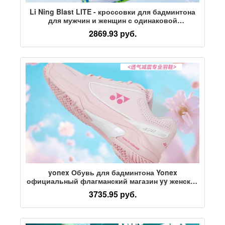
Li Ning Blast LITE - кроссовки для бадминтона
для мужчин и женщин с одинаковой
износостойкостью, воздухопроницаемостью и
2869.93 руб.
мягкостью для тренировок 【бесплатные
носки】
yonex Обувь для бадминтона Yonex
официальный флагманский магазин yy женская
профессиональная спортивная обувь для
3735.95 руб.
бадминтона натуральная SHB470