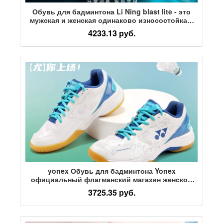
Обувь для бадминтона Li Ning blast lite - это
мужская и женская одинаково износостойкая,
дышащая, мягкая и нескользящая спортивная
4233.13 руб.
обувь для ежедневных тренировок
yonex Обувь для бадминтона Yonex
официальный флагманский магазин женской
обуви SHB101C мужской обуви yy для детей
3725.35 руб.