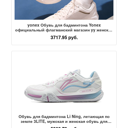
yonex Обувь для бадминтона Yonex
официальный флагманский магазин yy женская
профессиональная спортивная обувь для
3717.95 руб.
бадминтона натуральная SHB470
Обувь для бадминтона Li Ning, летающая по
земле 3LITE, мужская и женская обувь для
тренировок с амортизацией и отскоком,