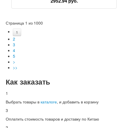
2952.94 руб.
pad SHB101CR
Страница 1 из 1000
1
2
3
4
5
>
>>
Как заказать
1
Выбрать товары в
каталоге
, и добавить в корзину
3
Оплатить стоимость товаров и доставку по Китаю
2