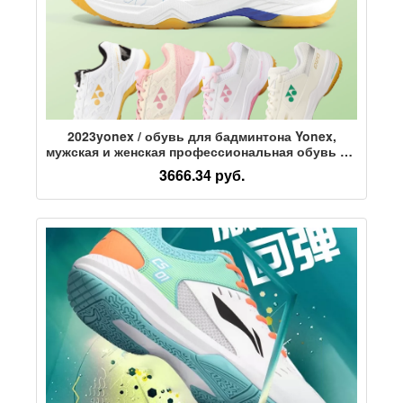
2023yonex / обувь для бадминтона Yonex,
мужская и женская профессиональная обувь yy,
ультралегкая дышащая спортивная обувь
3666.34 руб.
101CR