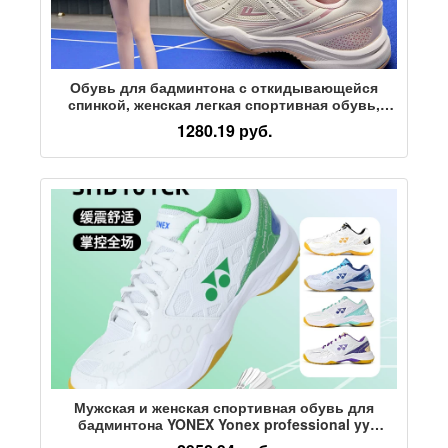
Обувь для бадминтона с откидывающейся
спинкой, женская легкая спортивная обувь,
новинка 2025 года, амортизирующая дышащая
1280.19 руб.
специальная спортивная обувь для
тренировок, мужская
Мужская и женская спортивная обувь для
бадминтона YONEX Yonex professional yy
амортизирующая износостойкая обувь power