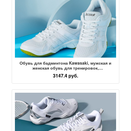
Обувь для бадминтона Kawasaki, мужская и
женская обувь для тренировок,
амортизирующая дышащая профессиональная
3147.4 руб.
спортивная обувь, нескользящая и
износостойкая