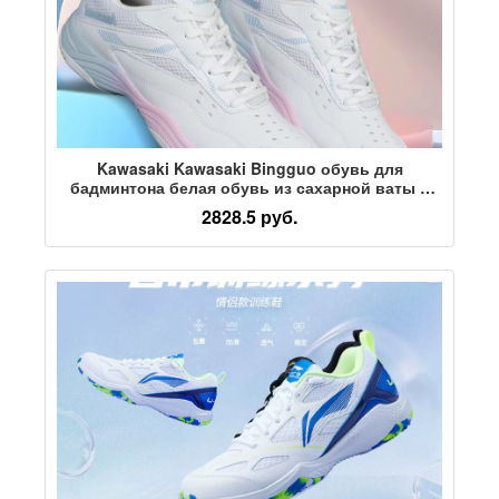
Kawasaki Kawasaki Bingguo обувь для
бадминтона белая обувь из сахарной ваты с
карбоновой пластиной, нескользящая
2828.5 руб.
амортизирующая дышащая спортивная обувь