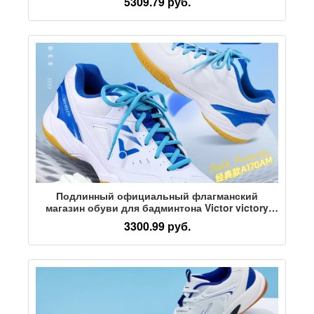
5309.79 руб.
спортивная обувь для соревнований AYTV003
Подлинный официальный флагманский
магазин обуви для бадминтона Victor victory
мужская и женская обувь Victor professional
3300.99 руб.
9200td