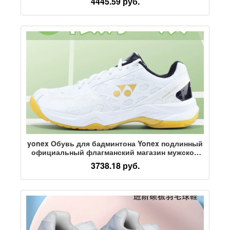
4445.59 руб.
нескользящая амортизирующая обувь для
соревнований и тренировок, теннисные туфли
yonex Обувь для бадминтона Yonex подлинный
официальный флагманский магазин мужской
спортивной обуви последнего выпуска yy
3738.18 руб.
профессиональная обувь