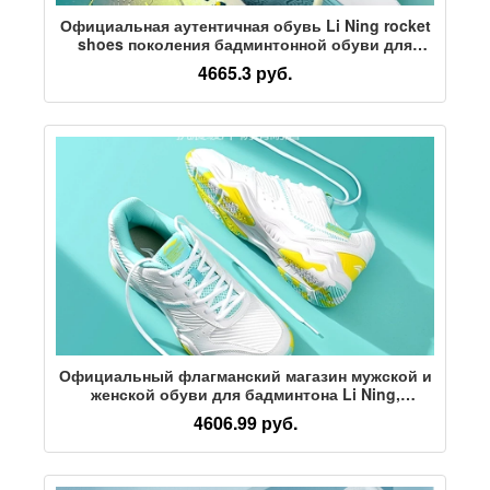
Официальная аутентичная обувь Li Ning rocket
shoes поколения бадминтонной обуви для
мужчин и женщин, новая нескользящая
4665.3 руб.
амортизирующая спортивная обувь для
профессиональных соревнований
Официальный флагманский магазин мужской и
женской обуви для бадминтона Li Ning,
официальная аутентичная нескользящая
4606.99 руб.
амортизирующая обувь для соревнований и
тренировок, теннисные туфли