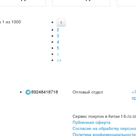
уличная обувь,
хлопчатобумажная
не
актическая обувь,
обувь с высоким
водо
мейские ботинки,
берцем в
износ
донепроницаемые
американском стиле
обувь 
ходные ботинки на
ретро; уличные
проф
 1 из 1000
1
ткрытом воздухе
альпинистские ботинки
обувь 
2
на толстой подошве
жен
3
4
5
>
>>
89248418718
Оптовый отдел
+7
o
Сервис покупок в Китае t-b.ru.c
Публичная оферта
Согласие на обработку персон
Политика конфиденциальности