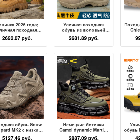
овинка 2026 года;
Уличная походная
Походн
личная походная
обувь из воловьей
Chie
обувь; мужская
кожи, дышащие
водо
2692.07 руб.
2681.89 руб.
9
донепроницаемая
ботинки-дезерты,
не
нескользящая
рабочие ботинки на
такти
одная обувь; обувь
мягкой подошве,
боти
ля скалолазания;
ультралегкие
берце
орожная обувь с
тактические ботинки,
высоким берцем;
зимние ботинки Martin
пе
ботинки Martin
местн
ходная обувь Snow
Немецкие ботинки
Ули
pard MK2 с низким
Camel dynamic Martin;
обувь 
берцем, мужская
мужская зимняя
бер
5127.46 руб.
2887.09 руб.
4