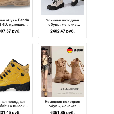
ая обувь Panda
Уличная походная
f 4D, мужские
обувь; женские
непроницаемые
нескользящие
907.57 руб.
2402.47 руб.
скользящие
водонепроницаемые
ческие походные
туристические
нки с высоким
ботинки; короткие
м для активного
ботинки; кожаные
отдыха на
дышащие ботинки
ресеченной
Martin; походная обувь
ости в пустыне
на толстой подошве
чная походная
Немецкая походная
Maitu с высоким
обувь, женская
цем, женская
водонепроницаемая
231.45 руб.
6351.85 руб.