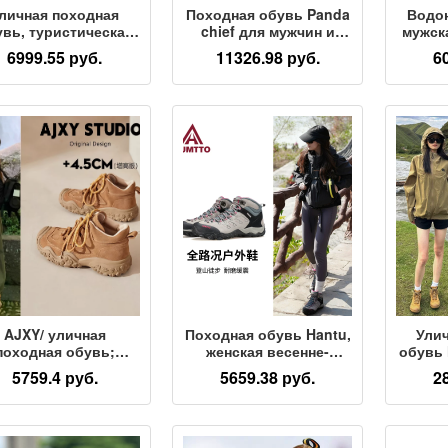
личная походная
Походная обувь Panda
Водо
увь, туристическая
chief для мужчин и
мужск
увь для походов,
женщин, уличные
ос
6999.55 руб.
11326.98 руб.
6
ужская и женская
вездеходные
спорт
актическая обувь,
походные ботинки,
работ
дышащая
водонепроницаемые
вседневная обувь,
нескользящие
амо
мейские ботинки,
дышащие армейские
проф
донепроницаемая,
ботинки-дезерты с
пох
нескользящая,
высоким берцем
не
износостойкая
износо
ьпинистская обувь
выс
AJXY/ уличная
Походная обувь Hantu,
Ули
походная обувь;
женская весенне-
обувь 
новые женские
летняя нескользящая
бер
5759.4 руб.
5659.38 руб.
2
кожаные ботинки
обувь с высоким
водо
artin на толстой
берцем,
неско
подошве в стиле
профессиональная
для 
етро; коричневые
тактическая обувь для
пе