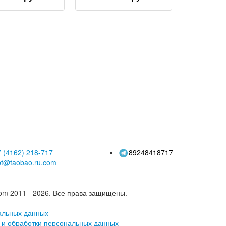
скользящая
нескользящая
непроницаемая
походная обувь для
остойкая легкая
скалолазания на
для бездорожья,
открытом воздухе,
ессиональная
легкая дышащая
для альпинизма,
кожаная обувь для
ская походная
бездорожья, ботинки
обувь
Martin
 (4162)
218-717
89248418717
pt@taobao.ru.com
om 2011 - 2026.
Все права защищены.
альных данных
 и обработки персональных данных