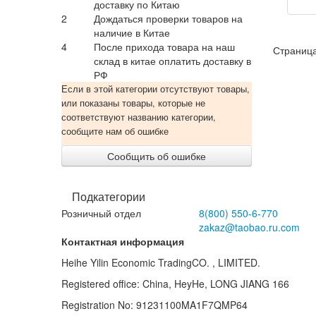
доставку по Китаю
т
2
Дождаться проверки товаров на
ар
наличие в Китае
во
4
После прихода товара на наш
по
Страница
склад в китае оплатить доставку в
о
РФ
Если в этой категории отсутствуют товары,
или показаны товары, которые не
соответствуют названию категории,
сообщите нам об ошибке
Сообщить об ошибке
Подкатегории
Розничный отдел
8(800)
550-6-770
zakaz@taobao.ru.com
Контактная информация
Heihe Yilin Economic TradingCO. , LIMITED.
Registered office: China, HeyHe, LONG JIANG 166
Registration No: 91231100MA1F7QMP64