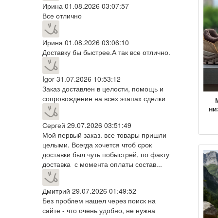
Ирина
01.08.2026 03:07:57
п
Все отлично
Ирина
01.08.2026 03:06:10
Доставку бы быстрее.А так все отлично.
Igor
31.07.2026 10:53:12
Заказ доставлен в целости, помощь и
сопровождение на всех этапах сделки
ни
в
Сергей
29.07.2026 03:51:49
во
нес
Мой первый заказ. все товары пришли
пов
целыми. Всегда хочется чтоб срок
доставки был чуть побыстрей, по факту
пох
доставка с момента оплаты состав...
д
Дмитрий
29.07.2026 01:49:52
Без проблем нашел через поиск на
сайте - что очень удобно, не нужна