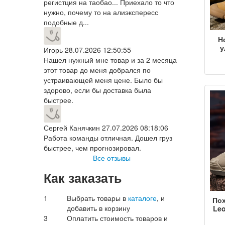
регистция на таобао... Приехало то что
нужно, почему то на алиэкспересс
подобные д...
Н
у
Игорь
28.07.2026 12:50:55
Нашел нужный мне товар и за 2 месяца
во
этот товар до меня добрался по
устраивающей меня цене. Было бы
пох
здорово, если бы доставка была
д
д
быстрее.
Сергей Канячкин
27.07.2026 08:18:06
Работа команды отличная. Дошел груз
быстрее, чем прогнозировал.
Все отзывы
Как заказать
1
Выбрать товары в
каталоге
, и
По
добавить в корзину
Leo
3
Оплатить стоимость товаров и