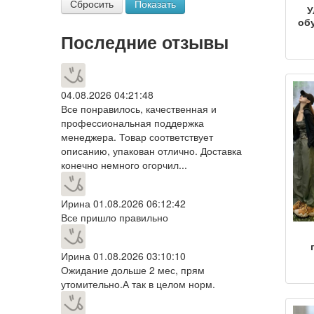
Сбросить
Показать
У
об
об
Последние отзывы
м
т
по
ар
04.08.2026 04:21:48
во
Все понравилось, качественная и
профессиональная поддержка
менеджера. Товар соответствует
ал
описанию, упакован отлично. Доставка
конечно немного огорчил...
Ирина
01.08.2026 06:12:42
Все пришло правильно
Ирина
01.08.2026 03:10:10
Ожидание дольше 2 мес, прям
M
утомительно.А так в целом норм.
р