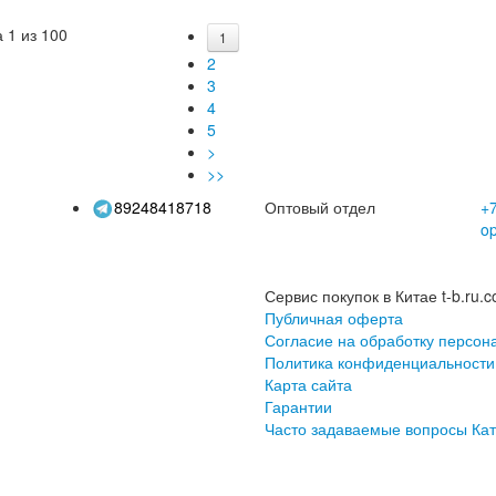
приглашения,
маленький свежий и
призна
оздравительные
красивый цветочный
бума
 1 из 100
1
крытки, конверты
конверт в западном
студ
2
 открыток, наборы
стиле
рожде
3
открыток
4
5
>
>>
89248418718
Оптовый отдел
+7
o
Сервис покупок в Китае t-b.ru.c
Публичная оферта
Согласие на обработку персон
Политика конфиденциальности
Карта сайта
Гарантии
Часто задаваемые вопросы
Кат