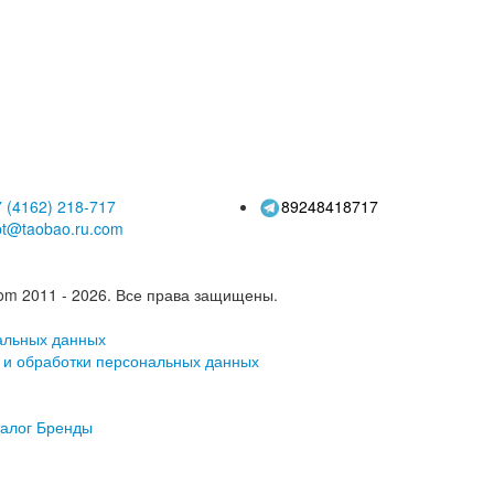
ний, рукописная
сообщение,
га для писем,
фирменный бланк
енческий день
высокой стоимости
ния, Рождество,
простой
 (4162)
218-717
89248418717
pt@taobao.ru.com
om 2011 - 2026.
Все права защищены.
альных данных
 и обработки персональных данных
алог
Бренды