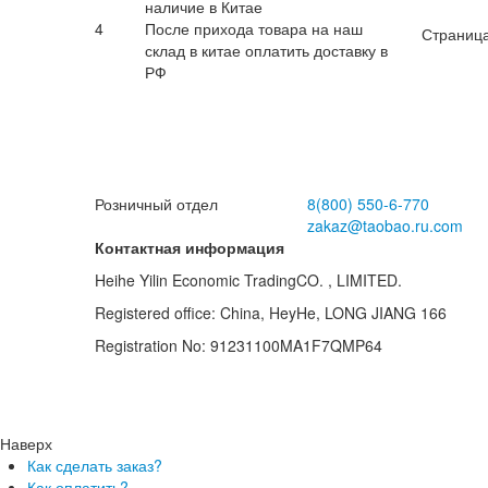
наличие в Китае
4
После прихода товара на наш
п
Страница
склад в китае оплатить доставку в
от
для
РФ
Розничный отдел
8(800)
550-6-770
zakaz@taobao.ru.com
Контактная информация
Heihe Yilin Economic TradingCO. , LIMITED.
Registered office: China, HeyHe, LONG JIANG 166
Registration No: 91231100MA1F7QMP64
Наверх
Как сделать заказ?
Как оплатить?