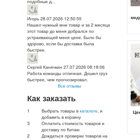
подобные д...
мед
Игорь
28.07.2026 12:50:55
и
Нашел нужный мне товар и за 2 месяца
к
этот товар до меня добрался по
бу
устраивающей меня цене. Было бы
м
здорово, если бы доставка была
ф
быстрее.
Сергей Канячкин
27.07.2026 08:18:06
Работа команды отличная. Дошел груз
быстрее, чем прогнозировал.
Все отзывы
Как заказать
1
Выбрать товары в
каталоге
, и
Цв
добавить в корзину
3
Оплатить стоимость товаров и
доставку по Китаю
2
Дождаться проверки товаров на
ви