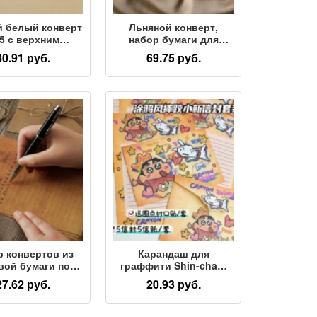
 белый конверт
Льняной конверт,
5 с верхним
набор бумаги для
крыванием в
писем, книга в стиле
80.91 руб.
69.75 руб.
падном стиле
ретро, специальная
змером 4 × 9
бумага из воловьей
мов, пустой
кожи в китайском
ерт с боковым
стиле,
крыванием,
пригласительная
усторонний
открытка, конверт с
огненной краской
р конвертов из
Карандаш для
вой бумаги под
граффити Shin-chan,
ну с любовным
набор конвертов для
27.62 руб.
20.93 руб.
м в стиле ретро
писем, благословение,
ормата А5,
памятный подарок,
нный бланк для
милое рукописное