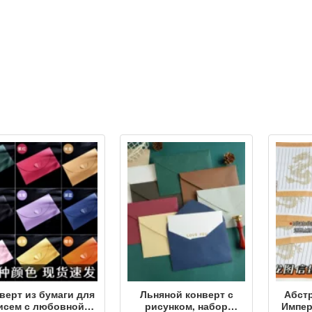
верт из бумаги для
Льняной конверт с
Абст
исем с любовной
рисунком, набор
Импер