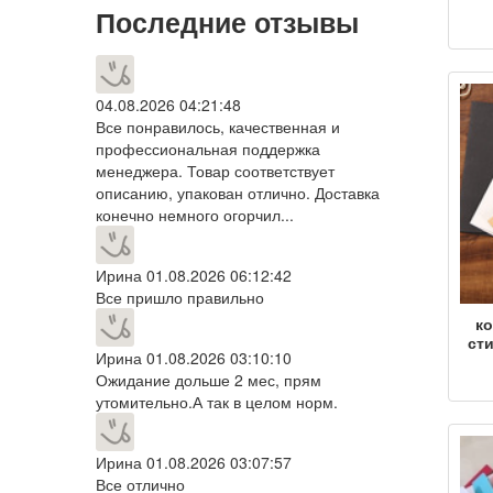
Последние отзывы
бу
точ
мно
при
04.08.2026 04:21:48
к
Все понравилось, качественная и
профессиональная поддержка
менеджера. Товар соответствует
описанию, упакован отлично. Доставка
конечно немного огорчил...
Ирина
01.08.2026 06:12:42
Все пришло правильно
ко
сти
Ирина
01.08.2026 03:10:10
Ожидание дольше 2 мес, прям
О
утомительно.А так в целом норм.
от
Ирина
01.08.2026 03:07:57
Все отлично