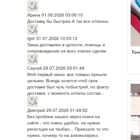
Ирина
01.08.2026 03:06:10
Доставку бы быстрее.А так все отлично.
Igor
31.07.2026 10:53:12
Заказ доставлен в целости, помощь и
сопровождение на всех этапах сделки
Точ
пер
Сергей
29.07.2026 03:51:49
в
кон
Мой первый заказ. все товары пришли
целыми. Всегда хочется чтоб срок
вы
доставки был чуть побыстрей, по факту
д
доставка с момента оплаты состав...
Дмитрий
29.07.2026 01:49:52
Без проблем нашел через поиск на
сайте - что очень удобно, не нужна
регистция на таобао... Приехало то что
нужно, почему то на алиэкспересс