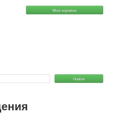
Моя корзина
Найти
дения