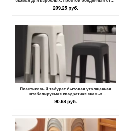
и стул для гостиной, нескользящий квадратный
209.25 руб.
табурет, штабелируемый табурет оптом
Пластиковый табурет бытовая утолщенная
штабелируемая квадратная скамья
современный минималистичный прочный
90.68 руб.
табурет для обеденного стола запасной
стульчик для кормления