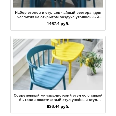
Набор столов и стульев чайный ресторан для
чаепития на открытом воздухе утолщенный
пластик во внутреннем дворе, приготовленный
1467.4 руб.
из нескользящей резины, современный стул
для ночного рынка на открытом воздухе
Современный минималистский стул со спинкой
бытовой пластиковый стул учебный стул
тренировочный стул креативный обеденный
836.44 руб.
стул со спинкой