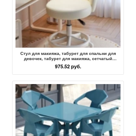
Стул для макияжа, табурет для спальни для
девочек, табурет для макияжа, сетчатый
туалетный столик знаменитостей, стул со
975.52 руб.
спинкой, вращающийся стул для дизайна
ногтей, домашний компьютерный стул