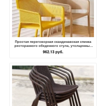
Простая переговорная скандинавская спинка
ресторанного обеденного стула, утолщенный
уличный подлокотник, стул для спинки,
962.13 руб.
бытовой пластиковый стул для отдыха