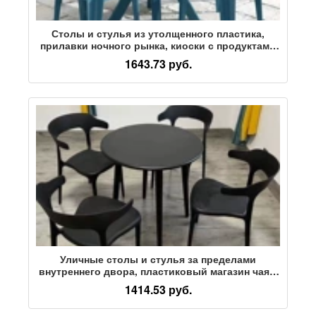
Столы и стулья из утолщенного пластика,
прилавки ночного рынка, киоски с продуктами
для барбекю, обеденные столы и стулья со
1643.73 руб.
спинками, уличные столики, балконы, пляжные
дворики
Уличные столы и стулья за пределами
внутреннего двора, пластиковый магазин чая с
молоком под открытым небом, открытый
1414.53 руб.
балкон для отдыха, современные
минималистичные столы и стулья из трех