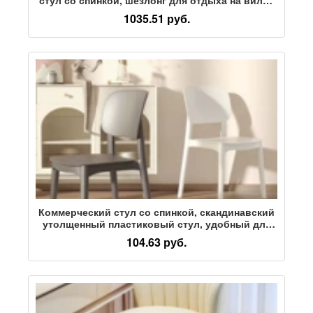
в саду во внутреннем дворе, утолщенный
1035.51 руб.
коммерческий стул для магазина чая с молоком
Коммерческий стул со спинкой, скандинавский
утолщенный пластиковый стул, удобный для
сидячего образа жизни, домашний
104.63 руб.
ресторанный обеденный стол, обеденный стул
с простой укладкой