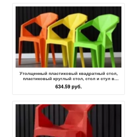
Утолщенный пластиковый квадратный стол,
пластиковый круглый стол, стол и стул в
продуктовом киоске, стол для отдыха, пляжный
634.59 руб.
обеденный стол на открытом воздухе, стул со
спинкой