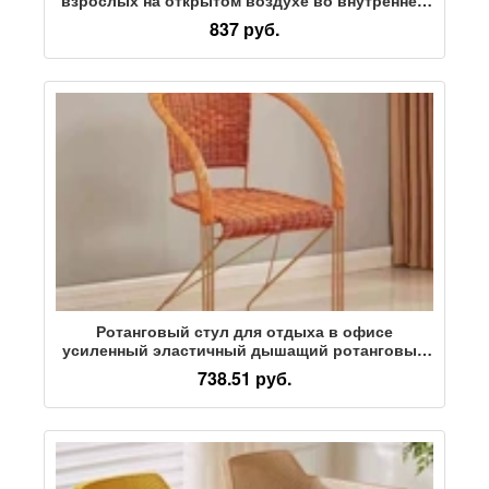
дворе стул для отдыха с подлокотником стул
837 руб.
для спинки коммерческий пластиковый стул
Ротанговый стул для отдыха в офисе
усиленный эластичный дышащий ротанговый
стул для балкона усиленный тканый домашний
738.51 руб.
компьютер удобный для сидячего образа
жизни