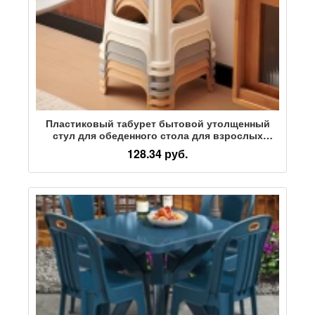
Пластиковый табурет бытовой утолщенный
стул для обеденного стола для взрослых
квадратный табурет круглый табурет скамейка
128.34 руб.
пластиковый очень толстый табурет оптом
высокий табурет