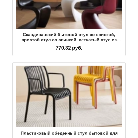
Скандинавский бытовой стул со спинкой,
простой стул со спинкой, сетчатый стул из
красного пластика со спинкой, стул с поддоном,
770.32 руб.
туалетный стул, обеденный стул
Пластиковый обеденный стул бытовой для
взрослых на открытом воздухе во внутреннем