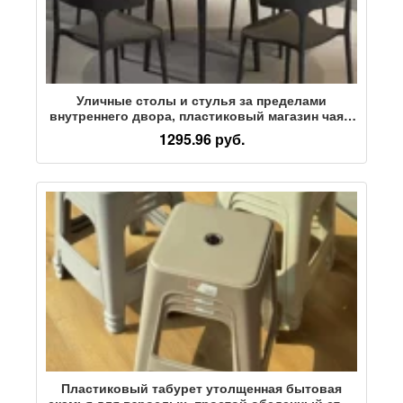
Уличные столы и стулья за пределами
внутреннего двора, пластиковый магазин чая с
молоком под открытым небом, открытый
1295.96 руб.
балкон для отдыха, современные
минималистичные столы и стулья из трех
частей
Пластиковый табурет утолщенная бытовая
скамья для взрослых, простой обеденный стол