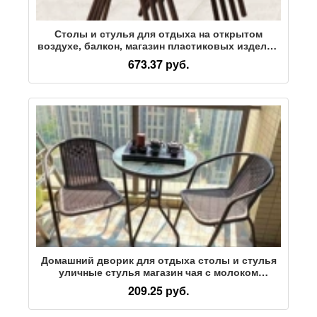
Столы и стулья для отдыха на открытом
воздухе, балкон, магазин пластиковых изделий
для чая с молоком, кованые стулья и табуретки
673.37 руб.
для внутреннего двора, комбинированные
бытовые принадлежности
Домашний дворик для отдыха столы и стулья
уличные стулья магазин чая с молоком
пластиковые стулья из кованого железа
209.25 руб.
уличные стулья и табуретки