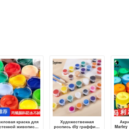
иловая краска для
Художественная
Акр
стенной живописи
роспись diy граффити
Marley