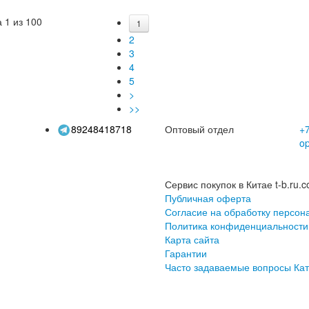
чка для рисования
набор для рисования
ве
гуашью, полный набор
гипсов
 1 из 100
1
пигментов
2
3
4
5
>
>>
89248418718
Оптовый отдел
+7
o
Сервис покупок в Китае t-b.ru.c
Публичная оферта
Согласие на обработку персон
Политика конфиденциальности
Карта сайта
Гарантии
Часто задаваемые вопросы
Кат