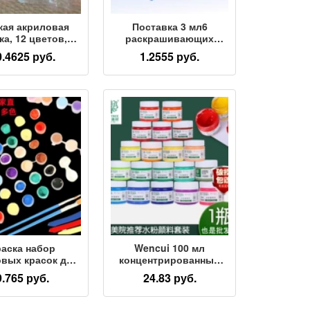
кая акриловая
Поставка 3 мл6
ка, 12 цветов,
раскрашивающих
из 6 предметов,
детских акриловых
0.4625 руб.
1.2555 руб.
ожественная
красок 12 цельных
ись учащихся
студенческих
тского сада,
художественных
ти, сделай сам,
росписей,
вая полоска для
раскрашивающих
рисования
гипсовую куклу
раска набор
Wencui 100 мл
вых красок для
концентрированный
ихся детского
рекламный пигмент
9.765 руб.
24.83 руб.
ада детская
для рисования товары
ожественная
для рукоделия
ная раскраска
студенческие эскизы