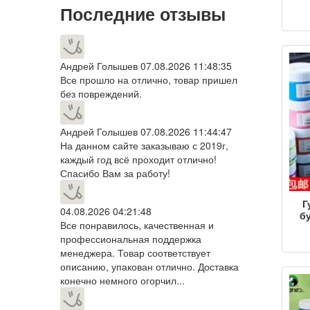
Последние отзывы
во
100
Андрей Голышев
07.08.2026 11:48:35
Все прошло на отлично, товар пришел
г
без повреждений.
Андрей Голышев
07.08.2026 11:44:47
На данном сайте заказываю с 2019г,
каждый год всё проходит отлично!
Спасибо Вам за работу!
Г
04.08.2026 04:21:48
б
Все понравилось, качественная и
профессиональная поддержка
худ
к
менеджера. Товар соответствует
зол
описанию, упакован отлично. Доставка
конечно немного огорчил...