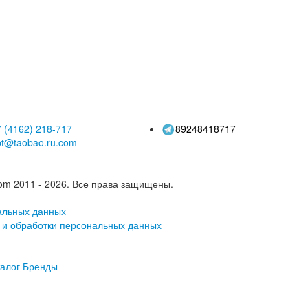
ер граффити
детская живопись
ая кукла краска
граффити гуашь
пигмент
 (4162)
218-717
89248418717
pt@taobao.ru.com
om 2011 - 2026.
Все права защищены.
альных данных
 и обработки персональных данных
алог
Бренды