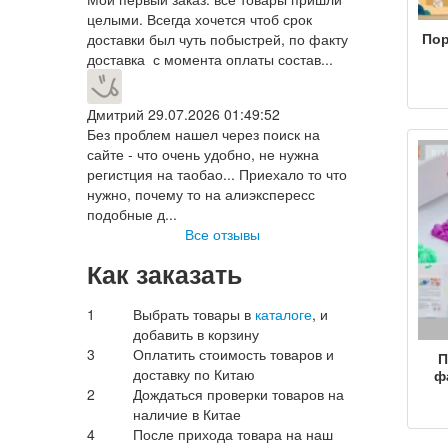
целыми. Всегда хочется чтоб срок
Пор
доставки был чуть побыстрей, по факту
доставка с момента оплаты состав...
ра
п
ри
Дмитрий
29.07.2026 01:49:52
де
Без проблем нашел через поиск на
т
сайте - что очень удобно, не нужна
регистция на таобао... Приехало то что
б
нужно, почему то на алиэкспересс
подобные д...
Все отзывы
Как заказать
1
Выбрать товары в
каталоге
, и
добавить в корзину
3
Оплатить стоимость товаров и
П
доставку по Китаю
ф
2
Дождаться проверки товаров на
bubb
наличие в Китае
4
После прихода товара на наш
рас