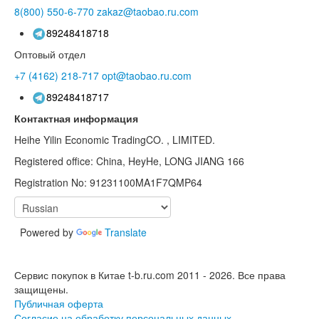
8(800)
550-6-770
zakaz@taobao.ru.com
89248418718
Оптовый отдел
+7 (4162)
218-717
opt@taobao.ru.com
89248418717
Контактная информация
Heihe Yilin Economic TradingCO. , LIMITED.
Registered office: China, HeyHe, LONG JIANG 166
Registration No: 91231100MA1F7QMP64
Powered by
Translate
Сервис покупок в Китае t-b.ru.com 2011 - 2026.
Все права
защищены.
Публичная оферта
Согласие на обработку персональных данных