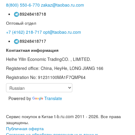
8(800)
550-6-770
zakaz@taobao.ru.com
89248418718
Оптовый отдел
+7 (4162)
218-717
opt@taobao.ru.com
89248418717
Контактная информация
Heihe Yilin Economic TradingCO. , LIMITED.
Registered office: China, HeyHe, LONG JIANG 166
Registration No: 91231100MA1F7QMP64
Powered by
Translate
Сервис покупок в Китае t-b.ru.com 2011 - 2026.
Все права
защищены.
Публичная оферта
Согласие на обработку персональных данных