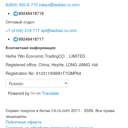
8(800)
550-6-770
zakaz@taobao.ru.com
89248418718
Оптовый отдел
+7 (4162)
218-717
opt@taobao.ru.com
89248418717
Контактная информация
Heihe Yilin Economic TradingCO. , LIMITED.
Registered office: China, HeyHe, LONG JIANG 166
Registration No: 91231100MA1F7QMP64
Powered by
Translate
Сервис покупок в Китае t-b.ru.com 2011 - 2026.
Все права
защищены.
Публичная оферта
Согласие на обработку персональных данных