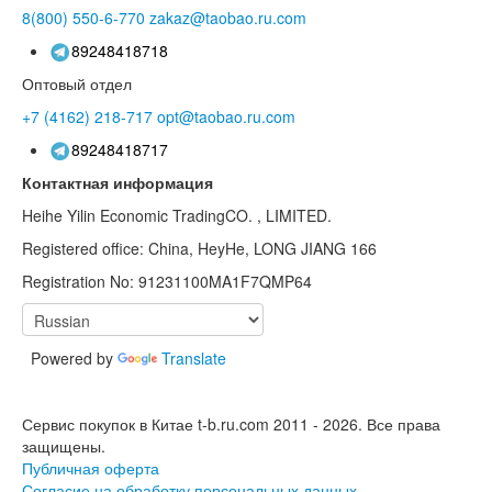
8(800)
550-6-770
zakaz@taobao.ru.com
89248418718
Оптовый отдел
+7 (4162)
218-717
opt@taobao.ru.com
89248418717
Контактная информация
Heihe Yilin Economic TradingCO. , LIMITED.
Registered office: China, HeyHe, LONG JIANG 166
Registration No: 91231100MA1F7QMP64
Powered by
Translate
Сервис покупок в Китае t-b.ru.com 2011 - 2026.
Все права
защищены.
Публичная оферта
Согласие на обработку персональных данных