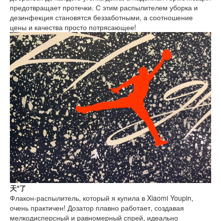
предотвращает протечки. С этим распылителем уборка и
дезинфекция становятся беззаботными, а соотношение
цены и качества просто потрясающее!
天*了
Флакон-распылитель, который я купила в Xiaomi Youpin,
очень практичен! Дозатор плавно работает, создавая
мелкодисперсный и равномерный спрей, идеально