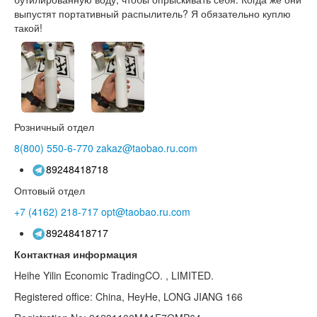
выпустят портативный распылитель? Я обязательно куплю
такой!
Розничный отдел
8(800)
550-6-770
zakaz@taobao.ru.com
89248418718
Оптовый отдел
+7 (4162)
218-717
opt@taobao.ru.com
89248418717
Контактная информация
Heihe Yilin Economic TradingCO. , LIMITED.
Registered office: China, HeyHe, LONG JIANG 166