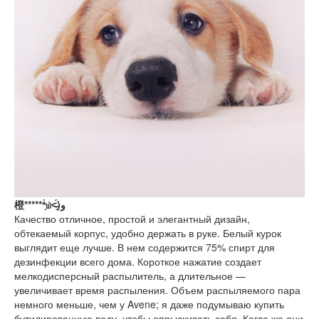
橙******͈̀௰˂̶͈́)و
Качество отличное, простой и элегантный дизайн,
обтекаемый корпус, удобно держать в руке. Белый курок
выглядит еще лучше. В нем содержится 75% спирт для
дезинфекции всего дома. Короткое нажатие создает
мелкодисперсный распылитель, а длительное —
увеличивает время распыления. Объем распыляемого пара
немного меньше, чем у Avene; я даже подумываю купить
бутилированную воду, чтобы опрыскивать себя. Когда же они