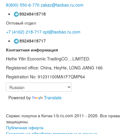
8(800)
550-6-770
zakaz@taobao.ru.com
89248418718
Оптовый отдел
+7 (4162)
218-717
opt@taobao.ru.com
89248418717
Контактная информация
Heihe Yilin Economic TradingCO. , LIMITED.
Registered office: China, HeyHe, LONG JIANG 166
Registration No: 91231100MA1F7QMP64
Powered by
Translate
Сервис покупок в Китае t-b.ru.com 2011 - 2026.
Все права
защищены.
Публичная оферта
Согласие на обработку персональных данных