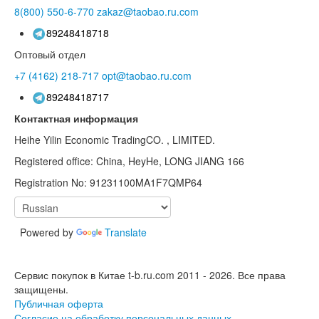
8(800)
550-6-770
zakaz@taobao.ru.com
89248418718
Оптовый отдел
+7 (4162)
218-717
opt@taobao.ru.com
89248418717
Контактная информация
Heihe Yilin Economic TradingCO. , LIMITED.
Registered office: China, HeyHe, LONG JIANG 166
Registration No: 91231100MA1F7QMP64
Powered by
Translate
Сервис покупок в Китае t-b.ru.com 2011 - 2026.
Все права
защищены.
Публичная оферта
Согласие на обработку персональных данных