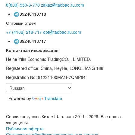
8(800)
550-6-770
zakaz@taobao.ru.com
89248418718
Оптовый отдел
+7 (4162)
218-717
opt@taobao.ru.com
89248418717
Контактная информация
Heihe Yilin Economic TradingCO. , LIMITED.
Registered office: China, HeyHe, LONG JIANG 166
Registration No: 91231100MA1F7QMP64
Powered by
Translate
Сервис покупок в Китае t-b.ru.com 2011 - 2026.
Все права
защищены.
Публичная оферта
Согласие на обработку персональных данных