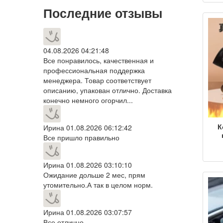
эл
Последние отзывы
во
пер
04.08.2026 04:21:48
Все понравилось, качественная и
профессиональная поддержка
менеджера. Товар соответствует
описанию, упакован отлично. Доставка
конечно немного огорчил...
К
Ирина
01.08.2026 06:12:42
Все пришло правильно
с
Ирина
01.08.2026 03:10:10
Ожидание дольше 2 мес, прям
пе
утомительно.А так в целом норм.
в
вож
Ирина
01.08.2026 03:07:57
Все отлично