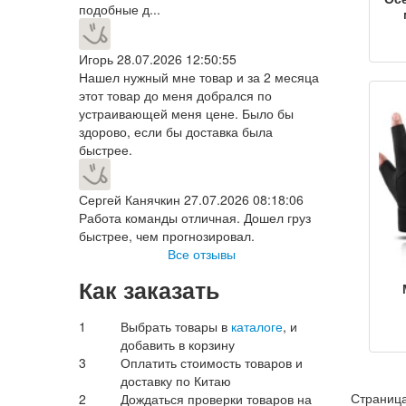
подобные д...
пе
Игорь
28.07.2026 12:50:55
пе
Нашел нужный мне товар и за 2 месяца
этот товар до меня добрался по
устраивающей меня цене. Было бы
мо
здорово, если бы доставка была
о
быстрее.
Сергей Канячкин
27.07.2026 08:18:06
Работа команды отличная. Дошел груз
быстрее, чем прогнозировал.
Все отзывы
Как заказать
во
1
Выбрать товары в
каталоге
, и
добавить в корзину
вет
3
Оплатить стоимость товаров и
для
доставку по Китаю
от
Страница
2
Дождаться проверки товаров на