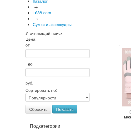
Каталог
→
1688.com
→
Сумки и аксессуары
Уточняющий поиск
Цена:
от
до
руб.
Сортировать по:
Сбросить
Показать
му
бар
Подкатегории
х