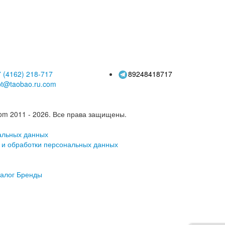
пальцами,
почтительно в
ом количестве
 (4162)
218-717
89248418717
pt@taobao.ru.com
om 2011 - 2026.
Все права защищены.
альных данных
 и обработки персональных данных
алог
Бренды