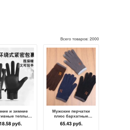
Всего товаров: 2000
нние и зимние
Мужские перчатки
тивные теплые
плюс бархатные
ерчатки для
утолщенные перчатки с
18.58 руб.
65.43 руб.
вного отдыха,
буквенной вышивкой