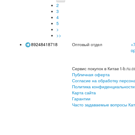
утепленные, для
перчатки с сенсорным
2
ождения, спорта,
экраном и
пред
3
моды, поездок на
нескользящей...
больш
работу
4
5
>
>>
89248418718
Оптовый отдел
+7
o
Сервис покупок в Китае t-b.ru.c
Публичная оферта
Согласие на обработку персон
Политика конфиденциальности
Карта сайта
Гарантии
Часто задаваемые вопросы
Кат