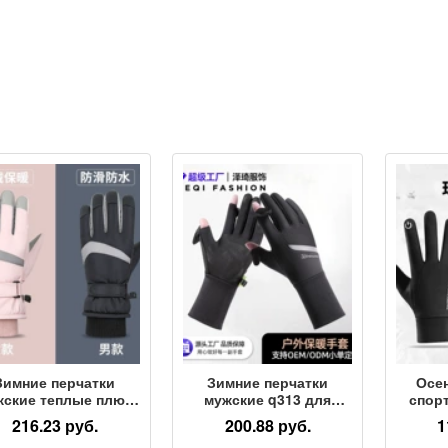
Зимние перчатки
Зимние перчатки
Осе
жские теплые плюс
мужские q313 для
спор
хатные из плотного
велоспорта на
п
216.23 руб.
200.88 руб.
1
лопка для езды на
открытом воздухе
акти