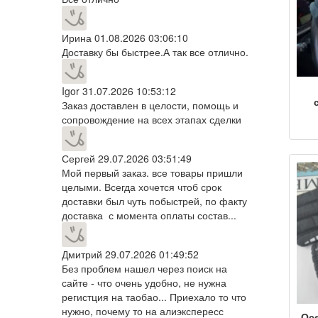
Ирина
01.08.2026 03:06:10
Доставку бы быстрее.А так все отлично.
Igor
31.07.2026 10:53:12
Заказ доставлен в целости, помощь и
пе
сопровождение на всех этапах сделки
ше
жен
ды
Сергей
29.07.2026 03:51:49
ка
Мой первый заказ. все товары пришли
езд
отк
целыми. Всегда хочется чтоб срок
спо
доставки был чуть побыстрей, по факту
с
доставка с момента оплаты состав...
Дмитрий
29.07.2026 01:49:52
Без проблем нашел через поиск на
сайте - что очень удобно, не нужна
регистция на таобао... Приехало то что
нужно, почему то на алиэкспересс
Ос