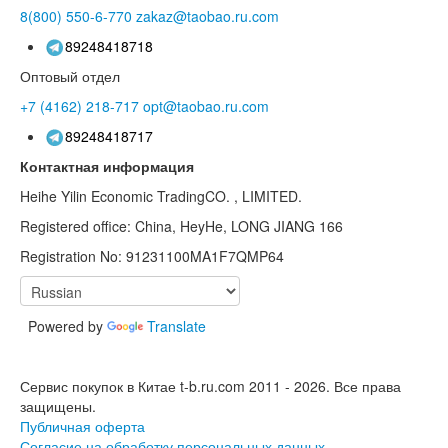
8(800)
550-6-770
zakaz@taobao.ru.com
89248418718
Оптовый отдел
+7 (4162)
218-717
opt@taobao.ru.com
89248418717
Контактная информация
Heihe Yilin Economic TradingCO. , LIMITED.
Registered office: China, HeyHe, LONG JIANG 166
Registration No: 91231100MA1F7QMP64
Powered by
Translate
Сервис покупок в Китае t-b.ru.com 2011 - 2026.
Все права
защищены.
Публичная оферта
Согласие на обработку персональных данных