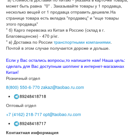
может быть равна "0" . Заказывайте товары у 1 продавца,
несколько вещей от 1 продавца отправить дешевле.На
странице товара есть вкладка "продавец" и "еще товары
этого продавца"
* б) Карго перевозка из Китая в Россию (склад в г.
Благовещенске) - 470 р/кг.
* в) Доставка по России
транспортными компаниями
.
Почтой в этом случае получается дороже и дольше.
Если у Вас остались вопросы,то напишите нам! Наша цель:
сделать для Вас доступным шоппинг в интернет-магазинах
Китая!
Розничный отдел
8(800)
550-6-770
zakaz@taobao.ru.com
89248418718
Оптовый отдел
+7 (4162)
218-717
opt@taobao.ru.com
89248418717
Контактная информация