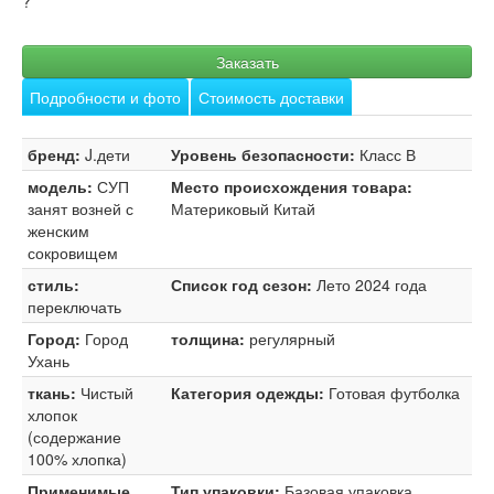
?
Заказать
Подробности и фото
Стоимость доставки
бренд:
J.дети
Уровень безопасности:
Класс В
модель:
СУП
Место происхождения товара:
занят возней с
Материковый Китай
женским
сокровищем
стиль:
Список год сезон:
Лето 2024 года
переключать
Город:
Город
толщина:
регулярный
Ухань
ткань:
Чистый
Категория одежды:
Готовая футболка
хлопок
(содержание
100% хлопка)
Применимые
Тип упаковки:
Базовая упаковка