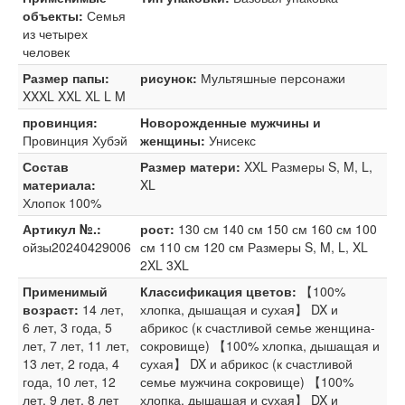
объекты:
Семья
из четырех
человек
Размер папы:
рисунок:
Мультяшные персонажи
XXXL XXL XL L M
провинция:
Новорожденные мужчины и
Провинция Хубэй
женщины:
Унисекс
Состав
Размер матери:
XXL Размеры S, M, L,
материала:
XL
Хлопок 100%
Артикул №.:
рост:
130 см 140 см 150 см 160 см 100
ойзы20240429006
см 110 см 120 см Размеры S, M, L, XL
2XL 3XL
Применимый
Классификация цветов:
【100%
возраст:
14 лет,
хлопка, дышащая и сухая】 DX и
6 лет, 3 года, 5
абрикос (к счастливой семье женщина-
лет, 7 лет, 11 лет,
сокровище) 【100% хлопка, дышащая и
13 лет, 2 года, 4
сухая】 DX и абрикос (к счастливой
года, 10 лет, 12
семье мужчина сокровище) 【100%
лет, 9 лет, 8 лет
хлопка, дышащая и сухая】 DX и