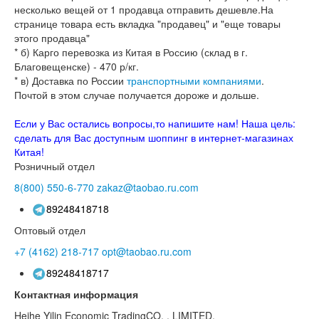
несколько вещей от 1 продавца отправить дешевле.На
странице товара есть вкладка "продавец" и "еще товары
этого продавца"
* б) Карго перевозка из Китая в Россию (склад в г.
Благовещенске) - 470 р/кг.
* в) Доставка по России
транспортными компаниями
.
Почтой в этом случае получается дороже и дольше.
Если у Вас остались вопросы,то напишите нам! Наша цель:
сделать для Вас доступным шоппинг в интернет-магазинах
Китая!
Розничный отдел
8(800)
550-6-770
zakaz@taobao.ru.com
89248418718
Оптовый отдел
+7 (4162)
218-717
opt@taobao.ru.com
89248418717
Контактная информация
Heihe Yilin Economic TradingCO. , LIMITED.