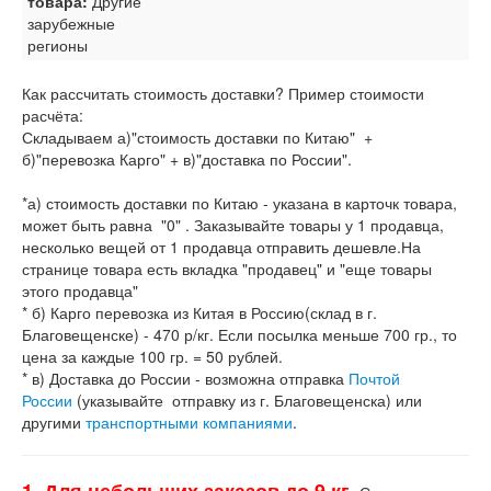
товара:
Другие
зарубежные
регионы
Как рассчитать стоимость доставки? Пример стоимости
расчёта:
Складываем а)"стоимость доставки по Китаю" +
б)"перевозка Карго" + в)"доставка по России".
*а) стоимость доставки по Китаю - указана в карточк товара,
может быть равна "0" . Заказывайте товары у 1 продавца,
несколько вещей от 1 продавца отправить дешевле.На
странице товара есть вкладка "продавец" и "еще товары
этого продавца"
* б) Карго перевозка из Китая в Россию(склад в г.
Благовещенске) - 470 р/кг. Если посылка меньше 700 гр., то
цена за каждые 100 гр. = 50 рублей.
* в) Доставка до России - возможна отправка
Почтой
России
(указывайте отправку из г. Благовещенска) или
другими
транспортными компаниями
.
1. Для небольших заказов до 9 кг.