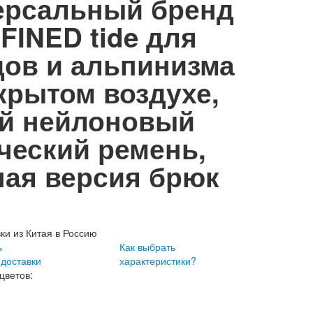
ерсальный бренд
INED tide для
дов и альпинизма
крытом воздухе,
ий нейлоновый
ческий ремень,
ная версия брюк
вки из Китая в Россию
ь
Как выбрать
 доставки
характеристики?
цветов: