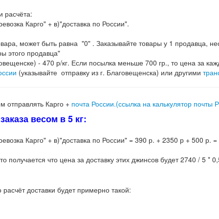
и расчёта:
евозка Карго" + в)"доставка по России".
 товара, может быть равна "0" . Заказывайте товары у 1 продавца, 
ры этого продавца"
говещенске) - 470 р/кг. Если посылка меньше 700 гр., то цена за каж
оссии
(указывайте отправку из г. Благовещенска) или другими
тран
м отправлять Карго +
почта России.(ссылка на калькулятор почты 
аказа весом в 5 кг:
возка Карго" + в)"доставка по России" = 390 р. + 2350 р + 500 р. =
то получается что цена за доставку этих джинсов будет 2740 / 5 * 0,
о расчёт доставки будет примерно такой: