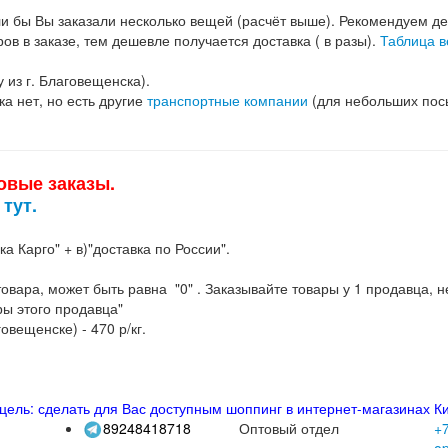
ли бы Вы заказали несколько вещей (расчёт выше). Рекомендуем дел
ов в заказе, тем дешевле получается доставка ( в разы).
Таблица в
 из г. Благовещенска).
а нет, но есть другие
транспортные компании
(для небольших посы
товые заказы.
тут.
а Карго" + в)"доставка по России".
е товара, может быть равна "0" . Заказывайте товары у 1 продавца,
ры этого продавца"
говещенске) - 470 р/кг.
.
цель: сделать для Вас доступным шоппинг в интернет-магазинах Ки
89248418718
Оптовый отдел
+7