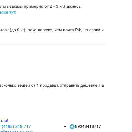
ать заказы примерно от 2 - 3 кг.( джинсы,
есов тут:
лок (до 9 кг) пока дороже, чем почта РФ, но сроки и
 несколько вещей от 1 продавца отправить дешевле.На
тая!
 (4162)
218-717
89248418717