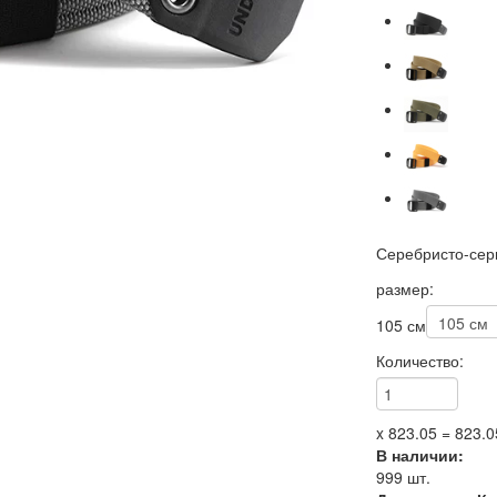
Серебристо-се
размер:
105 см
Количество:
x
823.05
=
823.0
В наличии:
999
шт.