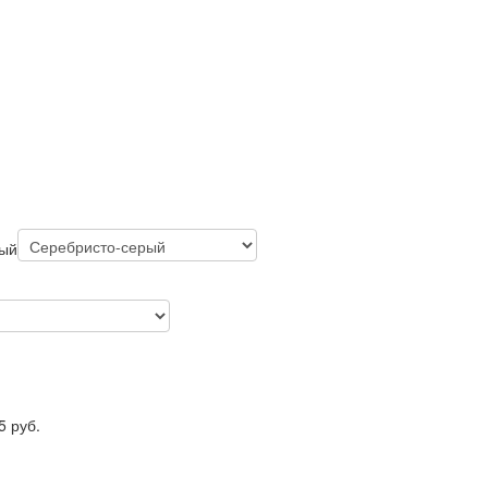
рый
5
руб.