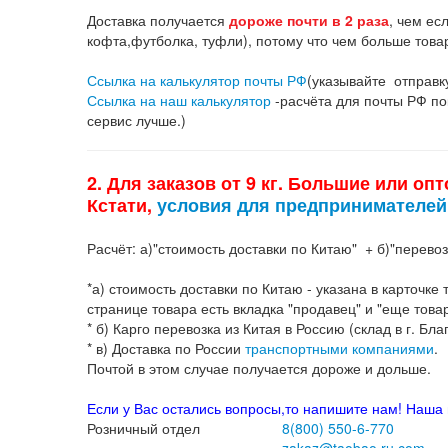
Доставка получается
дороже почти в 2 раза
, чем ес
кофта,футболка, туфли), потому что чем больше товар
Ссылка на калькулятор почты РФ
(указывайте отправку
Ссылка на наш калькулятор
-расчёта для почты РФ пок
сервис лучше.)
2. Для заказов от 9 кг. Большие или оп
Кстати,
условия для предпринимателей 
Расчёт: а)"стоимость доставки по Китаю" + б)"перевозк
*а) стоимость доставки по Китаю - указана в карточк
странице товара есть вкладка "продавец" и "еще това
* б) Карго перевозка из Китая в Россию (склад в г. Бла
* в) Доставка по России
транспортными компаниями
Почтой в этом случае получается дороже и дольше.
Если у Вас остались вопросы,то напишите нам! Наша 
Розничный отдел
8(800)
550-6-770