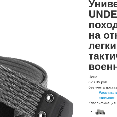
Унив
UNDEF
похо
на от
легк
такти
воен
Цена:
823.05
руб.
без учета доста
Рассчитат
стоимость
Классификация 