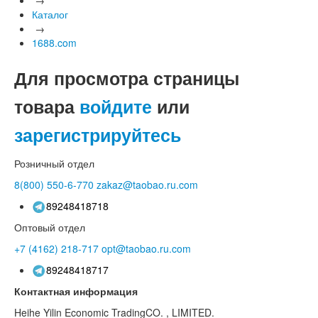
Каталог
→
1688.com
Для просмотра страницы
товара
войдите
или
зарегистрируйтесь
Розничный отдел
8(800)
550-6-770
zakaz@taobao.ru.com
89248418718
Оптовый отдел
+7 (4162)
218-717
opt@taobao.ru.com
89248418717
Контактная информация
Heihe Yilin Economic TradingCO. , LIMITED.